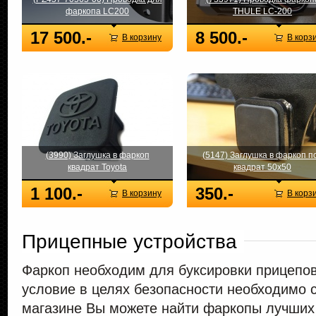
фаркопа LC200
THULE LC-200
17 500.-
8 500.-
В корзину
В корз
(3990) Заглушка в фаркоп
(5147) Заглушка в фаркоп п
квадрат Toyota
квадрат 50х50
1 100.-
350.-
В корзину
В корз
Прицепные устройства
Фаркоп необходим для буксировки прицепов 
условие в целях безопасности необходимо 
магазине Вы можете найти фаркопы лучших 