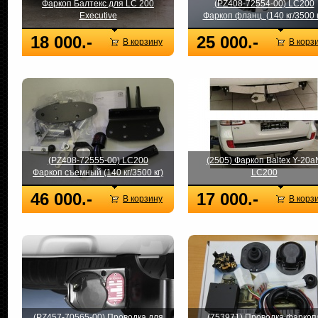
Фаркоп Балтекс для LC 200
(PZ408-72554-00) LC200
Executive
Фаркоп фланц. (140 кг/3500 к
18 000.-
25 000.-
В корзину
В корз
(PZ408-72555-00) LC200
(2505) Фаркоп Baltex Y-20a
Фаркоп съемный (140 кг/3500 кг)
LC200
46 000.-
17 000.-
В корзину
В корз
(PZ457-70565-00) Проводка для
(753971) Проводка фаркоп