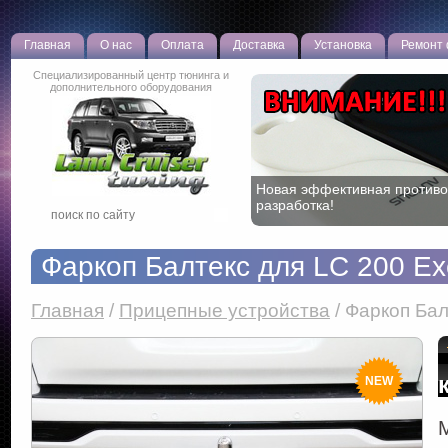
Главная
О нас
Оплата
Доставка
Установка
Ремонт
Специализированный центр тюнинга и
дополнительного оборудования
Новая эффективная противо
разработка!
Фаркоп Балтекс для LC 200 Ex
Главная
/
Прицепные устройства
/
Фаркоп Балт
NEW