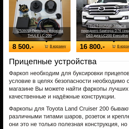
(TLCT-002558) Защита
(753971) Проводка фаркопа
переднего бампера D76 сек
THULE LC-200
D63 дуга LC200 Executive
8 500.-
16 800.-
В корзину
В корз
Прицепные устройства
Фаркоп необходим для буксировки прицепов 
условие в целях безопасности необходимо 
магазине Вы можете найти фаркопы лучших 
качественные и надёжные конструкции.
Фаркопы для Toyota Land Cruiser 200 быва
различными типами шаров, розеток и крепле
они это не только полезная конструкция, но