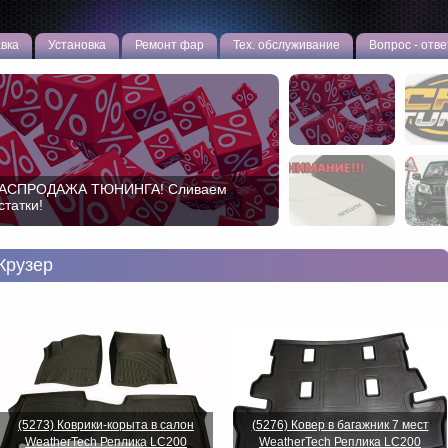
вка
Установка
Ремонт фар
Тех. обслуживание
Вопрос - отве
ип тюнинг двигателя TOYOTA и LEXUS
Крузер
(5273) Коврики-корыта в салон
(5276) Ковер в багажник 7 мест
WeatherTech Реплика LC200
WeatherTech Реплика LC200