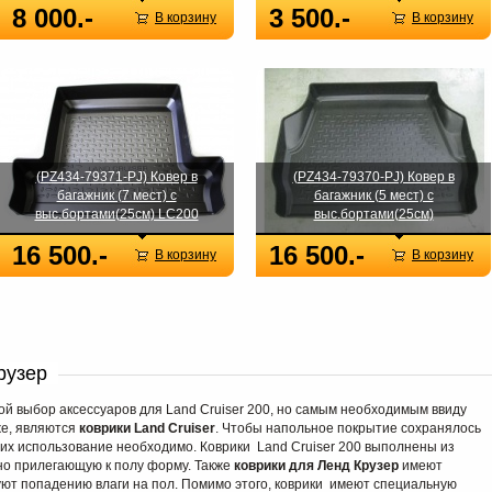
8 000.-
3 500.-
В корзину
В корзину
(PZ434-79371-PJ) Ковер в
(PZ434-79370-PJ) Ковер в
багажник (7 мест) с
багажник (5 мест) с
выс.бортами(25см) LC200
выс.бортами(25см)
16 500.-
16 500.-
В корзину
В корзину
рузер
й выбор аксессуаров для Land Cruiser 200, но самым необходимым ввиду
же, являются
коврики Land Cruiser
. Чтобы напольное покрытие сохранялось
 их использование необходимо. Коврики Land Cruiser 200 выполнены из
но прилегающую к полу форму. Также
коврики для Ленд Крузер
имеют
ют попадению влаги на пол. Помимо этого, коврики имеют специальную