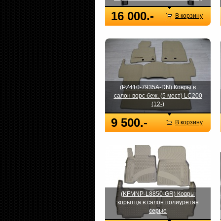
16 000.-
В корзину
(PZ410-7935A-DN) Ковры в
салон ворс беж. (5 мест) LC200
(12-)
9 500.-
В корзину
(KFMNP-L8850-GR) Ковры
корытца в салон полиуретан
серые