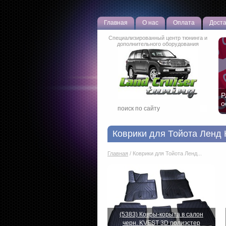
Главная
О нас
Оплата
Доста
Специализированный центр тюнинга и
дополнительного оборудования
Ч
Коврики для Тойота Ленд 
Главная
/
Коврики для Тойота Ленд...
(5383) Ковры-корыта в салон
черн. KVEST 3D полиэстер