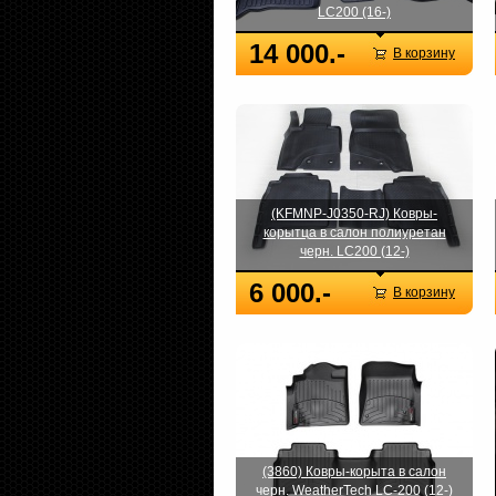
LC200 (16-)
14 000.-
В корзину
(KFMNP-J0350-RJ) Ковры-
корытца в салон полиуретан
черн. LC200 (12-)
6 000.-
В корзину
(3860) Ковры-корыта в салон
черн. WeatherTech LC-200 (12-)