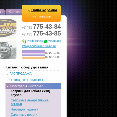
Ваша корзина
т
Контакты
нет товаров
775-43-84
+7 495
775-43-85
+7 495
PradoTuning
Whatsapp
info@landcruiser-tuning.ru
09:00-19:00
09:00-19:00
Каталог оборудования
РАСПРОДАЖА
Оптика, свет, подсветка
Аксессуары - интерьер
Коврики для Тойота Ленд
Крузер
Салонные декоративные
вставки
Накладки педалей
Салонные пороги