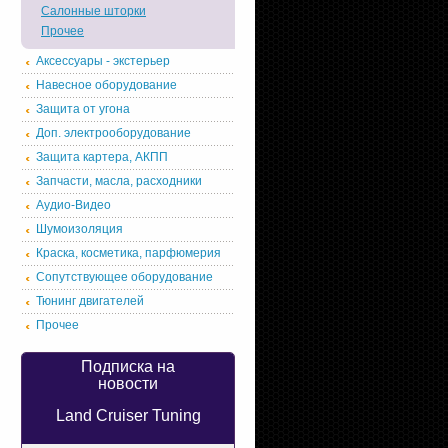
Салонные шторки
Прочее
Аксессуары - экстерьер
Навесное оборудование
Защита от угона
Доп. электрооборудование
Защита картера, АКПП
Запчасти, масла, расходники
Аудио-Видео
Шумоизоляция
Краска, косметика, парфюмерия
Сопутствующее оборудование
Тюнинг двигателей
Прочее
Подписка на
новости
Land Cruiser Tuning