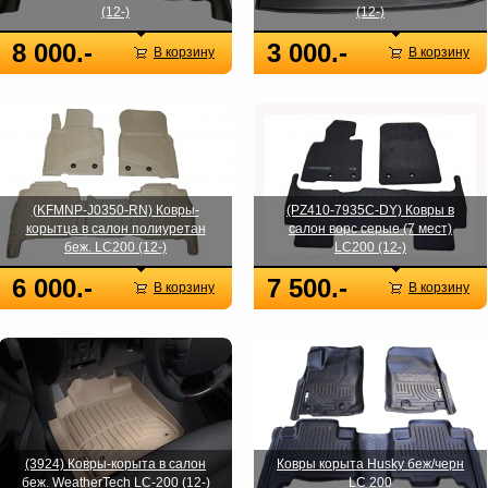
(12-)
(12-)
8 000.-
3 000.-
В корзину
В корзину
(KFMNP-J0350-RN) Ковры-
(PZ410-7935C-DY) Ковры в
корытца в салон полиуретан
салон ворс серые (7 мест)
беж. LC200 (12-)
LC200 (12-)
6 000.-
7 500.-
В корзину
В корзину
(3924) Ковры-корыта в салон
Ковры корыта Husky беж/черн
беж. WeatherTech LC-200 (12-)
LC 200