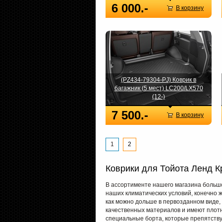
6 000.-
В корзину
(PZ434-79304-PJ) Коврик в
багажник (5 мест) LC200/LX570
(12-)
7 500.-
В корзину
1
2
Коврики для Тойота Ленд К
В ассортименте нашего магазина большо
наших климатических условий, конечно 
как можно дольше в первозданном виде,
качественных материалов и имеют плот
специальные борта, которые препятству