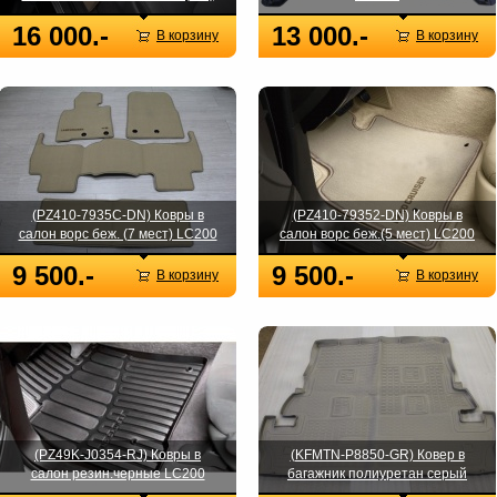
16 000.-
13 000.-
В корзину
В корзину
(PZ410-7935C-DN) Ковры в
(PZ410-79352-DN) Ковры в
салон ворс беж. (7 мест) LC200
салон ворс беж.(5 мест) LC200
9 500.-
9 500.-
В корзину
В корзину
(PZ49K-J0354-RJ) Ковры в
(KFMTN-P8850-GR) Ковер в
салон резин.черные LC200
багажник полиуретан серый