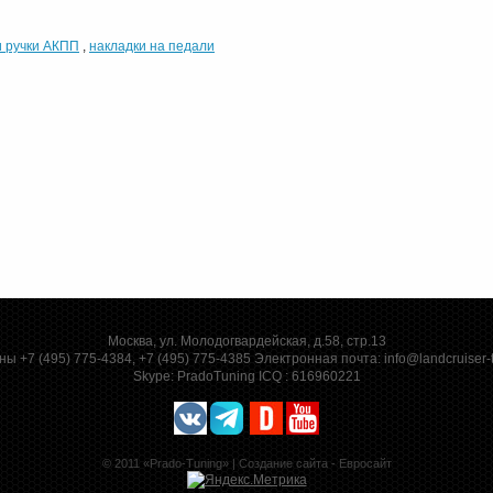
и ручки АКПП
,
накладки на педали
Москва, ул. Молодогвардейская, д.58, стр.13
ы +7 (495) 775-4384, +7 (495) 775-4385 Электронная почта:
info@landcruiser-
Skype:
PradoTuning
ICQ :
616960221
© 2011 «Prado-Tuning» |
Создание сайта - Евросайт