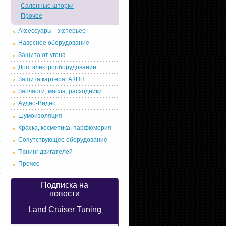
Салонные шторки
Прочее
Аксессуары - экстерьер
Навесное оборудование
Защита от угона
Доп. электрооборудование
Защита картера, АКПП
Запчасти, масла, расходники
Аудио-Видео
Шумоизоляция
Краска, косметика, парфюмерия
Сопутствующее оборудование
Тюнинг двигателей
Прочее
Подписка на
новости
Land Cruiser Tuning