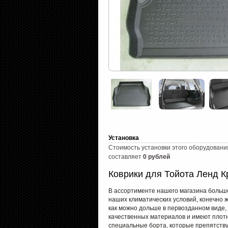
Установка
Стоимость установки этого оборудовани
составляет
0 рублей
Коврики для Тойота Ленд К
В ассортименте нашего магазина большо
наших климатических условий, конечно 
как можно дольше в первозданном виде,
качественных материалов и имеют плот
специальные борта, которые препятству