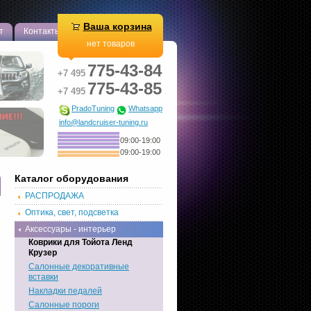
Ваша корзина
т
Контакты
нет товаров
775-43-84
+7 495
775-43-85
+7 495
PradoTuning
Whatsapp
info@landcruiser-tuning.ru
09:00-19:00
09:00-19:00
Каталог оборудования
РАСПРОДАЖА
Оптика, свет, подсветка
Аксессуары - интерьер
Коврики для Тойота Ленд
Крузер
Салонные декоративные
вставки
Накладки педалей
Салонные пороги