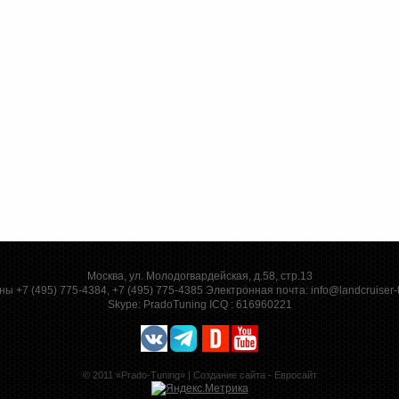
Москва, ул. Молодогвардейская, д.58, стр.13
ы +7 (495) 775-4384, +7 (495) 775-4385 Электронная почта:
info@landcruiser-
Skype:
PradoTuning
ICQ :
616960221
© 2011 «Prado-Tuning» |
Создание сайта - Евросайт