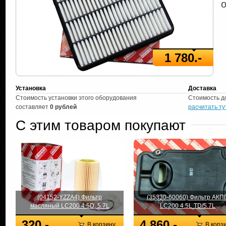
1 780.-
Установка
Доставка
Стоимость установки этого оборудования
Стоимость д
составляет
0 рублей
расчитать ту
С этим товаром покупают
(04152-YZZA4) Фильтр
(35330-60060) Фильтр АКП
масляный LC200 4.5D, 5.7L
LC200 4.5L TD/5.7L
320.-
4 860.-
В корзину
В корз