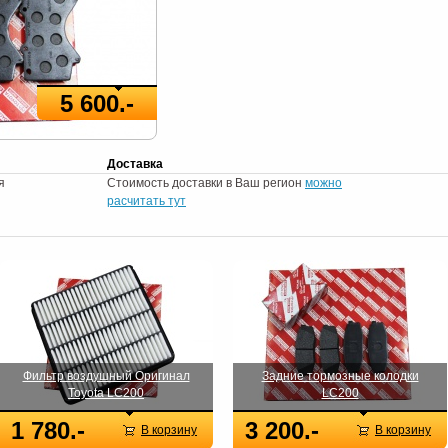
5 600.-
Доставка
я
Стоимость доставки в Ваш регион
можно
расчитать тут
Фильтр воздушный Оригинал
Задние тормозные колодки
Toyota LC200
LC200
1 780.-
3 200.-
В корзину
В корзину