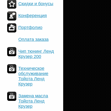
Скидки и бонусы
Конференция
Портфолио
Оплата заказа
Чип тюнинг Ленд
Крузер 200
Техническое
обслуживание
Тойота Ленд
Крузер
Замена масла
Тойота Ленд
Крузер