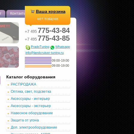
Ваша корзина
т
Контакты
нет товаров
775-43-84
+7 495
775-43-85
+7 495
PradoTuning
Whatsapp
info@landcruiser-tuning.ru
09:00-19:00
09:00-19:00
Каталог оборудования
РАСПРОДАЖА
Оптика, свет, подсветка
Аксессуары - интерьер
Аксессуары - экстерьер
Навесное оборудование
Защита от угона
Доп. электрооборудование