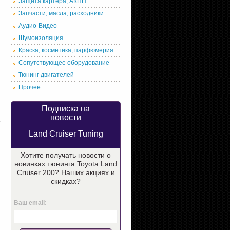
Защита картера, АКПП
Запчасти, масла, расходники
Аудио-Видео
Шумоизоляция
Краска, косметика, парфюмерия
Сопутствующее оборудование
Тюнинг двигателей
Прочее
Подписка на
новости
Land Cruiser Tuning
Хотите получать новости о
новинках тюнинга Toyota Land
Cruiser 200? Наших акциях и
скидках?
Фильтр салонный угольный
(04152-YZZA4) Фильтр
Оригинал Toyota LC200
масляный LC200 4.5D, 5.7L
Ваш email:
990.-
320.-
В корзину
В корзин