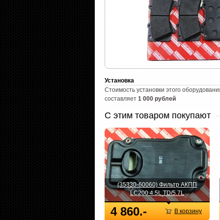
Установка
Стоимость установки этого оборудовани
составляет
1 000 рублей
С этим товаром покупают
(35330-60060) Фильтр АКПП
LC200 4.5L TD/5.7L
4 860.-
В корзину