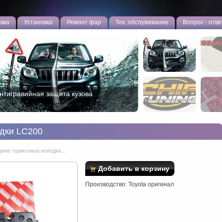
вка
Установка
Ремонт фар
Тех. обслуживание
Вопрос - отве
нтигравийная защита кузова
овая эффективная противоугонная
азработка!
дки LC200
ние тормозные колодки...
Добавить в корзину
Производство: Toyota оригинал