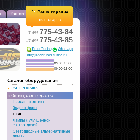
Ваша корзина
т
Контакты
нет товаров
775-43-84
+7 495
775-43-85
+7 495
PradoTuning
Whatsapp
info@landcruiser-tuning.ru
09:00-19:00
09:00-19:00
Каталог оборудования
РАСПРОДАЖА
Оптика, свет, подсветка
Передняя оптика
Задние фары
ПТФ
Лампы с улучшенной
светоотдачей
Светодиодные альтернативные
лампы