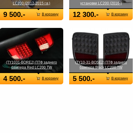
LC200 (2012-2015 г.в.)
установки LC200 (2016-)
9 500.-
12 300.-
В корзину
В корзину
(TY1031-BORE2) ПТФ заднего
(TY10-31-BOSE2) ПТФ заднего
бампера Red LC200 TW
бампера Black LC200 TW
4 500.-
5 500.-
В корзину
В корзину