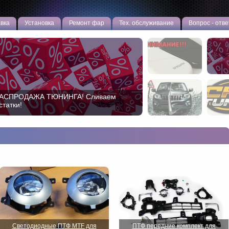
вка
Установка
Ремонт фар
Тех. обслуживание
Вопрос - отве
АСПРОДАЖА ТЮНИНГА! Сливаем
статки!
Светодиодные ПТФ MTF для
ПТФ передние комплект для