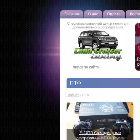
Главная
О нас
Оплата
Доста
Специализированный центр тюнинга и
дополнительного оборудования
Р
о
ПТФ
Главная
/
ПТФ
FL10TD Светодиодные
двухрежимные ПТФ Toyota