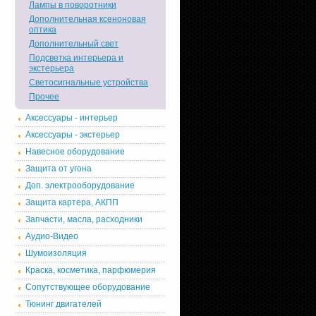
Лампы в поворотники
Дополнительная ксеноновая
оптика
Дополнительный свет
Подсветка интерьера и
экстерьера
Светосигнальные устройства
Прочее
Аксессуары - интерьер
Аксессуары - экстерьер
Навесное оборудование
Защита от угона
Доп. электрооборудование
Защита картера, АКПП
Запчасти, масла, расходники
Аудио-Видео
Шумоизоляция
Краска, косметика, парфюмерия
Сопутствующее оборудование
Тюнинг двигателей