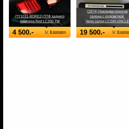
(2974) Накладки порогов
(TY1031-BORE2) ПТФ заднего
салона с подсветкой.
бампера Red LC200 TW
Черн.салон LC200 UNCLE
4 500.-
19 500.-
В корзину
В корз