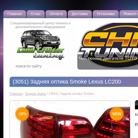
Главная
О нас
Оплата
Доставка
Установка
Ремонт
Специализированный центр тюнинга и
дополнительного оборудования
Чип тюнинг двигателя TOYO
(3051) Задняя оптика Smoke Lexus LC200
Главная
/
Задние фары
/
(3051) Задняя оптика Smoke...
-10%
NEW
К
П