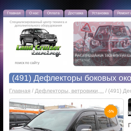
Главная
О нас
Оплата
Доставка
Установка
Ремонт
Специализированный центр тюнинга и
дополнительного оборудования
РАСПРОДАЖА ТЮНИНГА! С
остатки!
(491) Дефлекторы боковых ок
Главная
/
Дефлекторы, ветровики,...
/
(491) Де
-5%