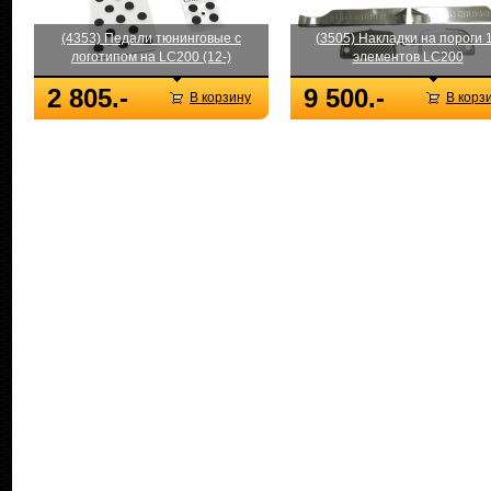
(4353) Педали тюнинговые с
(3505) Накладки на пороги 
логотипом на LC200 (12-)
элементов LC200
2 805.-
9 500.-
В корзину
В корз