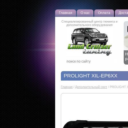
Главная
О нас
Оплата
Доста
Специализированный центр тюнинга и
дополнительного оборудования
Р
о
PROLIGHT XIL-EP6XX
Главная
/
Дополнительный свет
/
PROLIGHT X