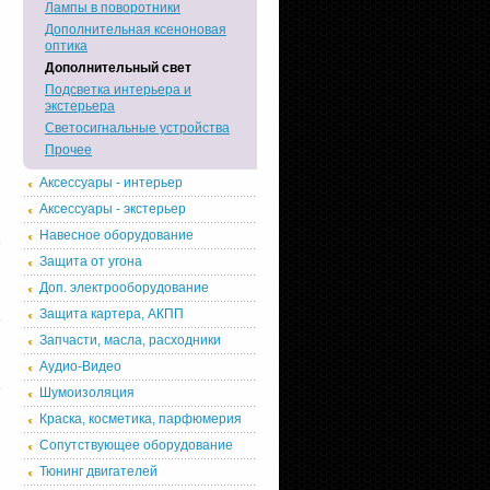
Лампы в поворотники
Дополнительная ксеноновая
оптика
Дополнительный свет
Подсветка интерьера и
экстерьера
Светосигнальные устройства
Прочее
Аксессуары - интерьер
Аксессуары - экстерьер
Навесное оборудование
Защита от угона
Доп. электрооборудование
Защита картера, АКПП
Запчасти, масла, расходники
Аудио-Видео
Шумоизоляция
Краска, косметика, парфюмерия
Сопутствующее оборудование
Тюнинг двигателей