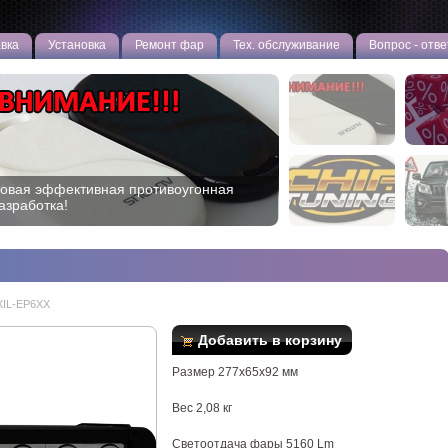
вка
Установка
Ремонт фар
Тех. обслуживание
Вопрос - отве
АСПРОДАЖА ТЮНИНГА! Сливаем
статки!
IL-EP6XX
Добавить в корзину
Размер 277х65х92 мм
Вес 2,08 кг
Светоотдача фары 5160 Lm