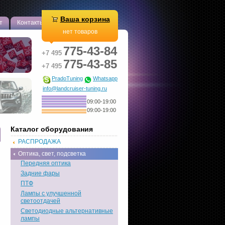
Ваша корзина
т
Контакты
нет товаров
775-43-84
+7 495
775-43-85
+7 495
PradoTuning
Whatsapp
info@landcruiser-tuning.ru
09:00-19:00
09:00-19:00
Каталог оборудования
РАСПРОДАЖА
Оптика, свет, подсветка
Передняя оптика
Задние фары
ПТФ
Лампы с улучшенной
светоотдачей
Светодиодные альтернативные
лампы