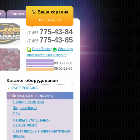
Ваша корзина
т
Контакты
нет товаров
775-43-84
+7 495
775-43-85
+7 495
PradoTuning
Whatsapp
info@landcruiser-tuning.ru
09:00-19:00
09:00-19:00
Каталог оборудования
РАСПРОДАЖА
Оптика, свет, подсветка
Передняя оптика
Задние фары
ПТФ
Лампы с улучшенной
светоотдачей
Светодиодные альтернативные
лампы