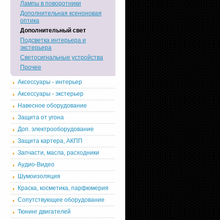
Лампы в поворотники
Дополнительная ксеноновая
оптика
Дополнительный свет
Подсветка интерьера и
экстерьера
Светосигнальные устройства
Прочее
Аксессуары - интерьер
Аксессуары - экстерьер
Навесное оборудование
Защита от угона
Доп. электрооборудование
Защита картера, АКПП
Запчасти, масла, расходники
Аудио-Видео
Шумоизоляция
Краска, косметика, парфюмерия
Сопутствующее оборудование
Тюнинг двигателей