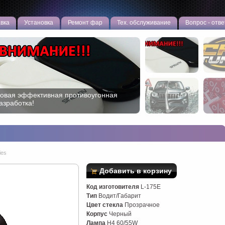
вка
Установка
Ремонт фар
Тех. обслуживание
Вопрос - отве
овая эффективная противоугонная
ип тюнинг двигателя TOYOTA и LEXUS
азработка!
ies
Добавить в корзину
Код изготовителя
L-175E
Тип
Водит/Габарит
Цвет стекла
Прозрачное
Корпус
Черный
Лампа
H4 60/55W