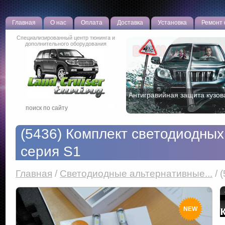
Главная
О нас
Оплата
Доставка
Установка
Ремонт
Специализированный центр тюнинга и
дополнительного оборудования
Новая эффективная противо
разработка!
(5436) Комплект светодиодны
серия S1
Главная
/
Светодиодные альтернативные...
/
(
NEW