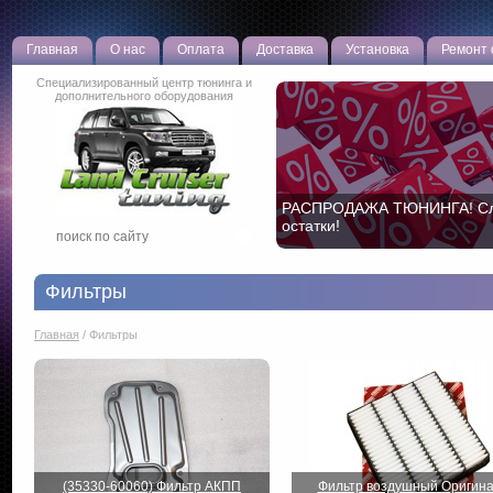
Главная
О нас
Оплата
Доставка
Установка
Ремонт
Специализированный центр тюнинга и
дополнительного оборудования
РАСПРОДАЖА ТЮНИНГА! С
остатки!
Фильтры
Главная
/
Фильтры
(35330-60060) Фильтр АКПП
Фильтр воздушный Оригин