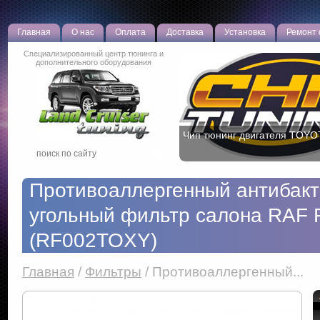
Главная
О нас
Оплата
Доставка
Установка
Ремонт
Специализированный центр тюнинга и
дополнительного оборудования
Чип тюнинг двигателя TOYO
Противоаллергенный антибак
угольный фильтр салона RAF F
(RF002TOXY)
Главная
/
Фильтры
/
Противоаллергенный...