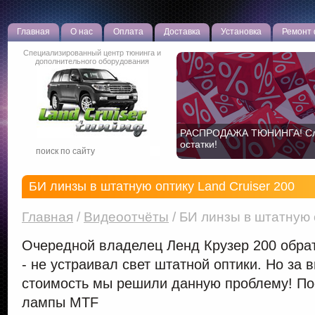
Главная
О нас
Оплата
Доставка
Установка
Ремонт
Специализированный центр тюнинга и
дополнительного оборудования
РАСПРОДАЖА ТЮНИНГА! С
Новая эффективная противо
остатки!
разработка!
БИ линзы в штатную оптику Land Cruiser 200
Главная
/
Видеоотчёты
/
БИ линзы в штатную о
Очередной владелец Ленд Крузер 200 обрат
- не устраивал свет штатной оптики. Но за
стоимость мы решили данную проблему! По
лампы MTF