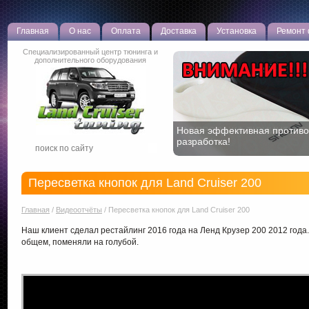
Главная
О нас
Оплата
Доставка
Установка
Ремонт
Специализированный центр тюнинга и
дополнительного оборудования
Новая эффективная противо
РАСПРОДАЖА ТЮНИНГА! С
разработка!
остатки!
Пересветка кнопок для Land Cruiser 200
Главная
/
Видеоотчёты
/
Пересветка кнопок для Land Cruiser 200
Наш клиент сделал рестайлинг 2016 года на Ленд Крузер 200 2012 года. 
общем, поменяли на голубой.