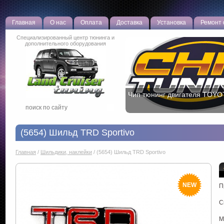
Главная
О нас
Оплата
Доставка
Установка
Ремонт
Специализированный центр тюнинга и
дополнительного оборудования
Чип тюнинг двигателя TOYO
(5654) Шильд TRD Sportivo
Главная
/
Шильдики, наклейки
/
(5654) Шильд TRD Sportivo
NEW
П
С
М