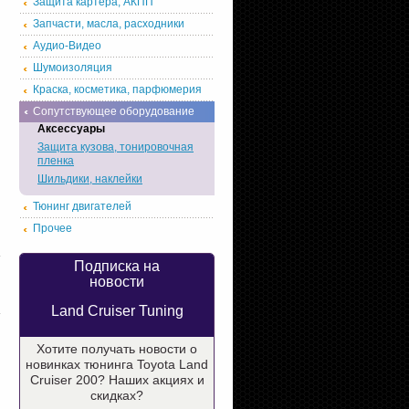
Защита картера, АКПП
Запчасти, масла, расходники
Аудио-Видео
Шумоизоляция
Краска, косметика, парфюмерия
Сопутствующее оборудование
Аксессуары
Защита кузова, тонировочная
пленка
Шильдики, наклейки
Тюнинг двигателей
Прочее
Подписка на
новости
Land Cruiser Tuning
Хотите получать новости о
новинках тюнинга Toyota Land
Cruiser 200? Наших акциях и
скидках?