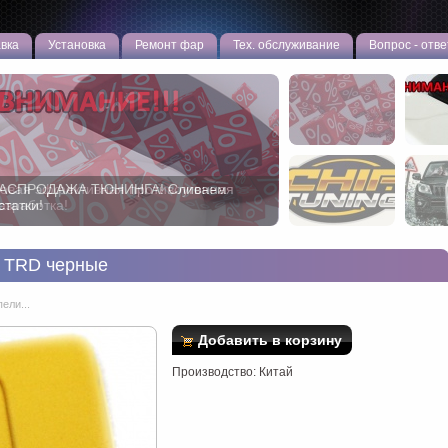
вка
Установка
Ремонт фар
Тех. обслуживание
Вопрос - отве
овая эффективная противоугонная
азработка!
и TRD черные
ели...
Добавить в корзину
Производство: Китай