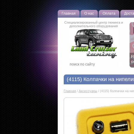
Главная
О нас
Оплата
Доста
Специализированный центр тюнинга и
дополнительного оборудования
Н
р
(4115) Колпачки на нипел
Главная
/
Аксессуары
/
(4115) Колпачки на нип