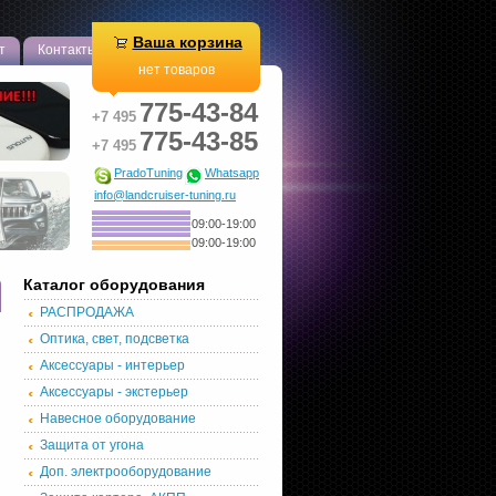
Ваша корзина
т
Контакты
нет товаров
775-43-84
+7 495
775-43-85
+7 495
PradoTuning
Whatsapp
info@landcruiser-tuning.ru
09:00-19:00
09:00-19:00
Каталог оборудования
РАСПРОДАЖА
Оптика, свет, подсветка
Аксессуары - интерьер
Аксессуары - экстерьер
Навесное оборудование
Защита от угона
Доп. электрооборудование