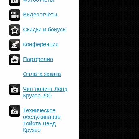
Видеоотчёты
Скидки и бонусы
Конференция
Портфолио
Оплата заказа
Чип тюнинг Ленд
Крузер 200
Техническое
обслуживание
Тойота Ленд
Крузер