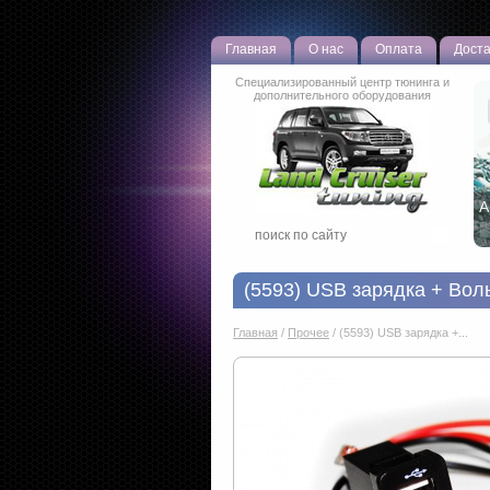
Главная
О нас
Оплата
Доста
Специализированный центр тюнинга и
дополнительного оборудования
Н
р
(5593) USB зарядка + Вол
Главная
/
Прочее
/
(5593) USB зарядка +...