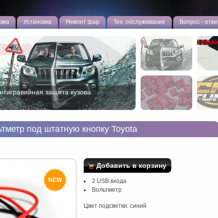
вка
Установка
Ремонт фар
Тех. обслуживание
Вопрос - отве
овая эффективная противоугонная
азработка!
ьтметр под штатную кнопку Toyota
Добавить в корзину
NEW
2 USB входа
Вольтметр
Цвет подсветки: синий