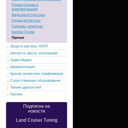
Радиостанции и
комплектующие
Видеорегистраторы
Радар-детекторы
Сигналы, клаксоны
Кнопки Toyota
Прочее
Защита картера, АКПП
Запчасти, масла, расходники
Аудио-Видео
Шумоизоляция
Краска, косметика, парфюмерия
Сопутствующее оборудование
Тюнинг двигателей
Прочее
Подписка на
новости
Land Cruiser Tuning