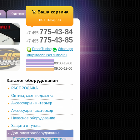
Ваша корзина
т
Контакты
нет товаров
775-43-84
+7 495
775-43-85
+7 495
PradoTuning
Whatsapp
info@landcruiser-tuning.ru
09:00-19:00
09:00-19:00
Каталог оборудования
РАСПРОДАЖА
Оптика, свет, подсветка
Аксессуары - интерьер
Аксессуары - экстерьер
Навесное оборудование
Защита от угона
Доп. электрооборудование
Предпусковые подогреватели