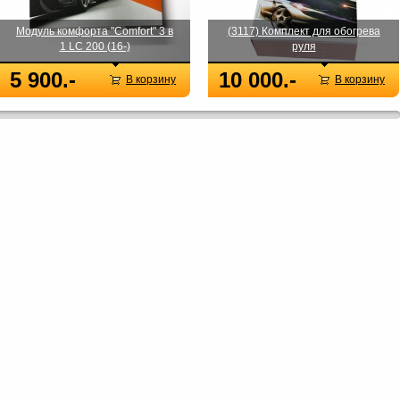
Модуль комфорта "Comfort" 3 в
(3117) Комплект для обогрева
1 LC 200 (16-)
руля
5 900.-
10 000.-
В корзину
В корзину