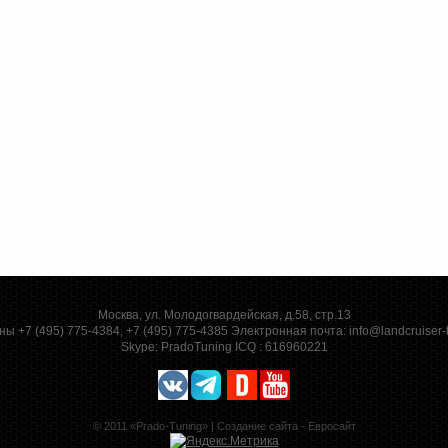
Москва, ул. Молодогвардейская, д.58, стр.13
ы +7 (495) 775-4384, +7 (495) 775-4385 Электронная почта:
info@landcruiser-
Skype:
PradoTuning
ICQ :
616960221
© 2011 «Prado-Tuning» |
Создание сайта - Евросайт