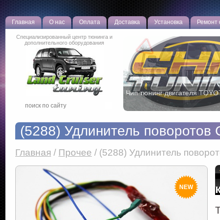
Главная
О нас
Оплата
Доставка
Установка
Ремонт
Специализированный центр тюнинга и
дополнительного оборудования
Антигравийная защита кузов
(5288) Удлинитель поворотов
Главная
/
Прочее
/
(5288) Удлинитель поворото
NEW