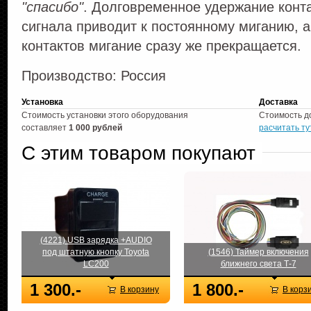
"спасибо"
. Долговременное удержание конта
сигнала приводит к постоянному миганию, 
контактов мигание сразу же прекращается.
Производство: Россия
Установка
Доставка
Стоимость установки этого оборудования
Стоимость д
составляет
1 000 рублей
расчитать ту
С этим товаром покупают
(4221) USB зарядка +AUDIO
под штатную кнопку Toyota
(1546) Таймер включения
LC200
ближнего света Т-7
1 300.-
1 800.-
В корзину
В корз