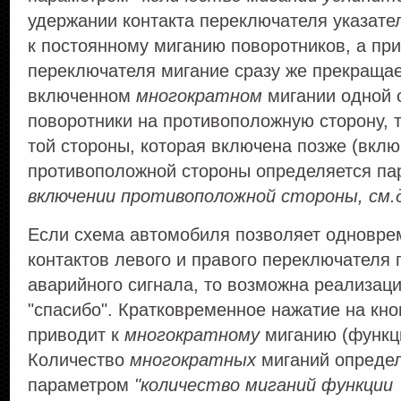
удержании контакта переключателя указате
к постоянному миганию поворотников, а пр
переключателя мигание сразу же прекращае
включенном
многократном
мигании одной 
поворотники на противоположную сторону, т
той стороны, которая включена позже (вкл
противоположной стороны определяется па
включении противоположной стороны, см.
Если схема автомобиля позволяет одновре
контактов левого и правого переключателя
аварийного сигнала, то возможна реализац
"спасибо". Кратковременное нажатие на кно
приводит к
многократному
миганию (функци
Количество
многократных
миганий опреде
параметром
"количество миганий функции