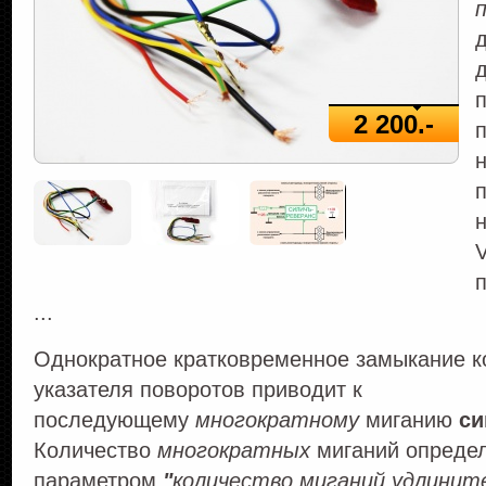
2 200.-
п
...
Однократное кратковременное замыкание к
указателя поворотов приводит к
последующему
многократному
миганию
си
Количество
многократных
миганий опреде
параметром
"
количество миганий удлинит