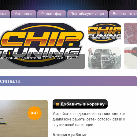
вка
Установка
Ремонт фар
Тех. обслуживание
Вопрос - отве
АСПРОДАЖА ТЮНИНГА! Сливаем
статки!
сигнала
.
Добавить в корзину
ХИТ
Устройстве по деактивированию помех, в
диапазоне работы сетей сотовой связи и
спутниковой навигации.
Алгоритм работы: