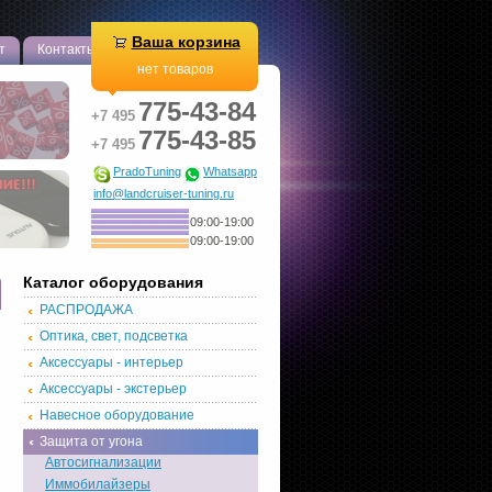
Ваша корзина
т
Контакты
нет товаров
775-43-84
+7 495
775-43-85
+7 495
PradoTuning
Whatsapp
info@landcruiser-tuning.ru
09:00-19:00
09:00-19:00
Каталог оборудования
РАСПРОДАЖА
Оптика, свет, подсветка
Аксессуары - интерьер
Аксессуары - экстерьер
Навесное оборудование
Защита от угона
Автосигнализации
Иммобилайзеры