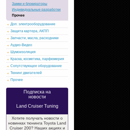
Замки и блокираторы
Индивидуальные разработки
Прочее
Доп. электрооборудование
Защита картера, АКПП
Запчасти, масла, расходники
Аудио-Видео
Шумоизоляция
Краска, косметика, парфюмерия
Сопутствующее оборудование
Тюнинг двигателей
Прочее
Подписка на
новости
Land Cruiser Tuning
Хотите получать новости о
новинках тюнинга Toyota Land
Cruiser 200? Наших акциях и