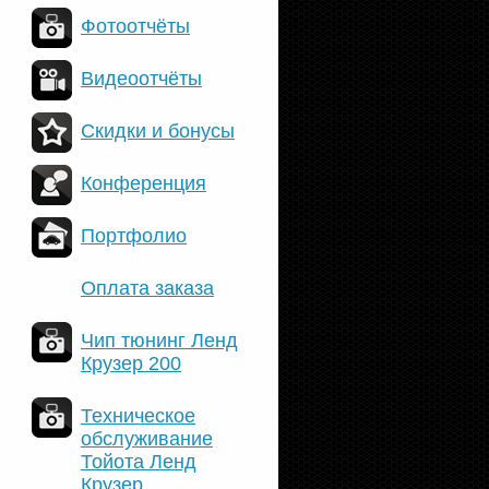
Фотоотчёты
Видеоотчёты
Скидки и бонусы
Конференция
Портфолио
Оплата заказа
Чип тюнинг Ленд
Крузер 200
Техническое
обслуживание
Тойота Ленд
Крузер