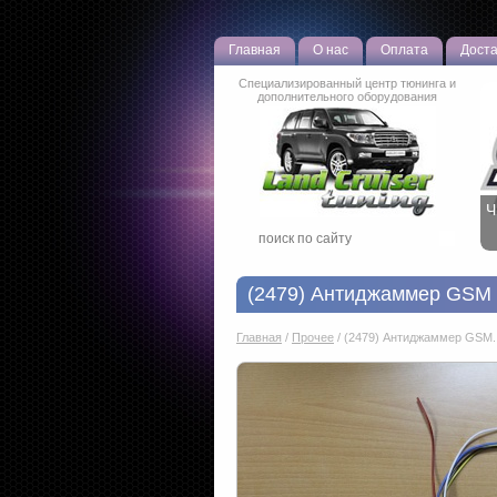
Главная
О нас
Оплата
Доста
Специализированный центр тюнинга и
дополнительного оборудования
Р
о
(2479) Антиджаммер GSM 
Главная
/
Прочее
/
(2479) Антиджаммер GSM..