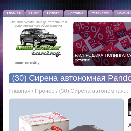
Главная
О нас
Оплата
Доставка
Установка
Ремонт
Специализированный центр тюнинга и
дополнительного оборудования
РАСПРОДАЖА ТЮНИНГА! С
остатки!
(30) Сирена автономная Pand
Главная
/
Прочее
/
(30) Сирена автономная...