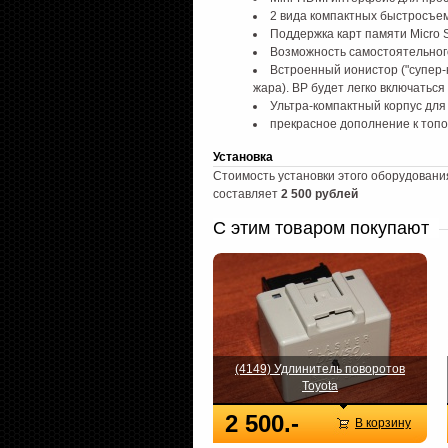
2 вида компактных быстросъем
Поддержка карт памяти Micro
Возможность самостоятельно
Встроенный ионистор ("супер-к
жара). ВР будет легко включаться
Ультра-компактный корпус для 
прекрасное дополнение к топо
Установка
Стоимость установки этого оборудовани
составляет
2 500 рублей
С этим товаром покупают
(4149) Удлинитель поворотов
Toyota
2 500.-
В корзину