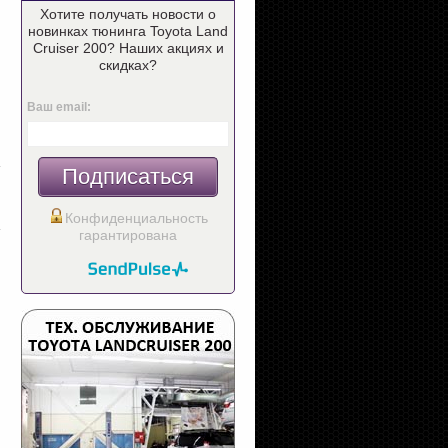
Хотите получать новости о
новинках тюнинга Toyota Land
Cruiser 200? Наших акциях и
скидках?
Ваш email:
Подписаться
Конфиденциальность
гарантирована
(4296) Блок "Комфорт" 3 в 1
(закрытие окон, Ц.З.,
Радар-детектор
складывание зеркал)
STREETSTORM STR-9020EX
3 000.-
7 800.-
В корзину
В корзин