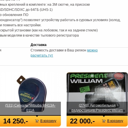
ных креплений в комплекте: на 3М скотче, на присоске
 SD/SDHC/SDXC до 64ГБ (UHS-1)
го обновления ПО
онденсатор") позволяет устройству работать в суровых условиях (холод,
 и помнить все настройки.
скрытой установки (как на лобовом, так и на заднем стекле)
вым моделям в качестве тылового регистратора
Доставка
я
Стоимость доставки в Ваш регион
можно
расчитать тут
(531) Сигналы Mitsuba MH13A-
(2748) Автомобильная
011A
радиостанция President William
14 250.-
22 000.-
В корзину
В корзину