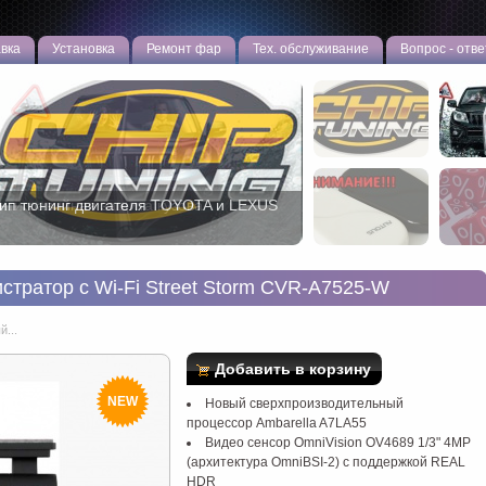
вка
Установка
Ремонт фар
Тех. обслуживание
Вопрос - отве
нтигравийная защита кузова
тратор c Wi-Fi Street Storm CVR-A7525-W
...
Добавить в корзину
NEW
Новый сверхпроизводительный
процессор Ambarella A7LA55
Видео сенсор OmniVision OV4689 1/3" 4MP
(архитектура OmniBSI-2) с поддержкой REAL
HDR