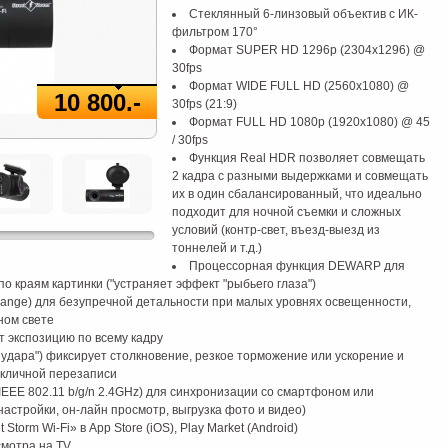
Стеклянный 6-линзовый объектив с ИК-
фильтром 170°
Формат SUPER HD 1296p (2304x1296) @
30fps
Формат WIDE FULL HD (2560x1080) @
10 800.-
30fps (21:9)
Формат FULL HD 1080p (1920x1080) @ 45
/ 30fps
Функция Real HDR позволяет совмещать
2 кадра с разными выдержками и совмещать
их в один сбалансированный, что идеально
подходит для ночной съемки и сложных
условий (контр-свет, въезд-выезд из
тоннелей и т.д.)
Процессорная функция DEWARP для
о краям картинки ("устраняет эффект "рыбьего глаза")
ange) для безупречной детальности при малых уровнях освещенности,
ном свете
т экспозицию по всему кадру
 удара") фиксирует столкновение, резкое торможение или ускорение и
икличной перезаписи
IEEE 802.11 b/g/n 2.4GHz) для синхронизации со смартфоном или
астройки, он-лайн просмотр, выгрузка фото и видео)
torm Wi-Fi» в App Store (iOS), Play Market (Android)
смотра на TV