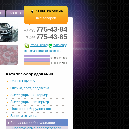
Ваша корзина
т
Контакты
нет товаров
775-43-84
+7 495
775-43-85
+7 495
PradoTuning
Whatsapp
info@landcruiser-tuning.ru
09:00-19:00
09:00-19:00
Каталог оборудования
РАСПРОДАЖА
Оптика, свет, подсветка
Аксессуары - интерьер
Аксессуары - экстерьер
Навесное оборудование
Защита от угона
Доп. электрооборудование
Предпусковые подогреватели