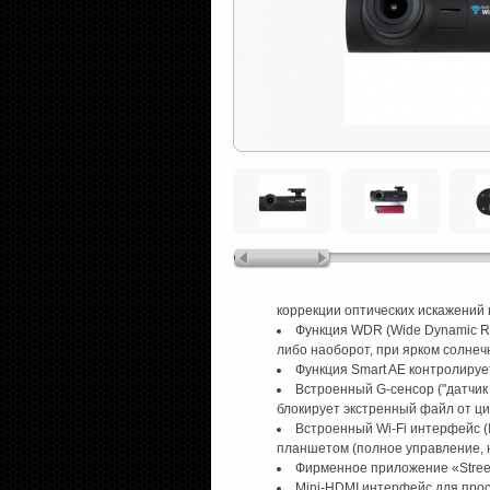
коррекции оптических искажений п
Функция WDR (Wide Dynamic R
либо наоборот, при ярком солнеч
Функция Smart AE контролируе
Встроенный G-сенсор ("датчик
блокирует экстренный файл от ц
Встроенный Wi-Fi интерфейс (
планшетом (полное управление, н
Фирменное приложение «Street S
Mini-HDMI интерфейс для про