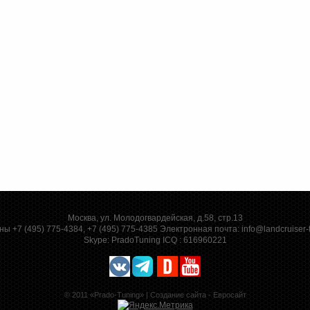
Москва, ул. Молодогвардейская, д.58, стр.13
ы +7 (495) 775-4384, +7 (495) 775-4385 Электронная почта:
info@landcruiser-
Skype:
PradoTuning
ICQ :
616960221
© 2011 «Prado-Tuning» |
Создание сайта - Евросайт