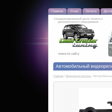
Главная
О нас
Оплата
Доста
Специализированный центр тюнинга и
дополнительного оборудования
А
Автомобильный видеорегис
Главная
/
Видеорегистраторы
/
Автомобильный