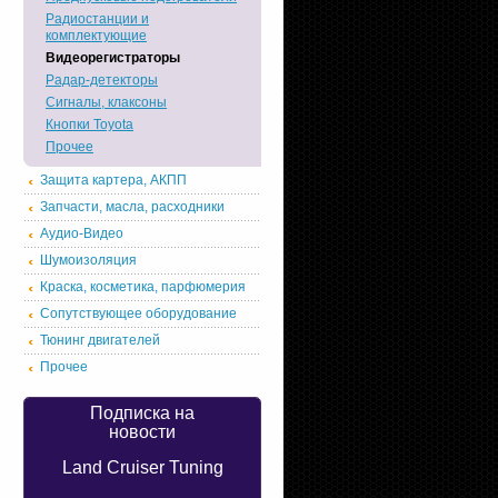
Радиостанции и
комплектующие
Видеорегистраторы
Радар-детекторы
Сигналы, клаксоны
Кнопки Toyota
Прочее
Защита картера, АКПП
Запчасти, масла, расходники
Аудио-Видео
Шумоизоляция
Краска, косметика, парфюмерия
Сопутствующее оборудование
Тюнинг двигателей
Прочее
Подписка на
новости
Land Cruiser Tuning