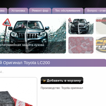
вка
Установка
Ремонт фар
Тех. обслуживание
Вопрос - отве
нтигравийная защита кузова
овая эффективная противоугонная
азработка!
й Оригинал Toyota LC200
й...
Добавить в корзину
Производство: Toyota оригинал