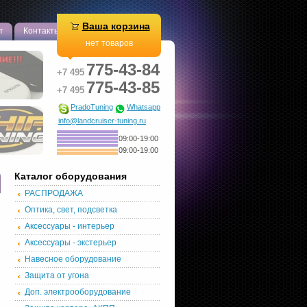
Ваша корзина
т
Контакты
нет товаров
775-43-84
+7 495
775-43-85
+7 495
PradoTuning
Whatsapp
info@landcruiser-tuning.ru
09:00-19:00
09:00-19:00
Каталог оборудования
РАСПРОДАЖА
Оптика, свет, подсветка
Аксессуары - интерьер
Аксессуары - экстерьер
Навесное оборудование
Защита от угона
Доп. электрооборудование