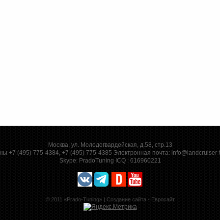
Москва, ул. Молодогвардейская, д.58, стр.13
ы +7 (495) 775-4384, +7 (495) 775-4385 Электронная почта:
info@landcruiser-
Skype:
PradoTuning
ICQ :
616960221
© 2011 «Prado-Tuning» |
Создание сайта - Евросайт