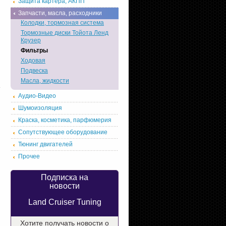
Защита картера, АКПП
Запчасти, масла, расходники
Колодки, тормозная система
Тормозные диски Тойота Ленд
Крузер
Фильтры
Ходовая
Подвеска
Масла, жидкости
Аудио-Видео
Шумоизоляция
Краска, косметика, парфюмерия
Сопутствующее оборудование
Тюнинг двигателей
Прочее
Подписка на
новости
Land Cruiser Tuning
Хотите получать новости о