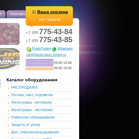
Ваша корзина
т
Контакты
нет товаров
775-43-84
+7 495
775-43-85
+7 495
PradoTuning
Whatsapp
info@landcruiser-tuning.ru
09:00-19:00
09:00-19:00
Каталог оборудования
РАСПРОДАЖА
Оптика, свет, подсветка
Аксессуары - интерьер
Аксессуары - экстерьер
Навесное оборудование
Защита от угона
Доп. электрооборудование