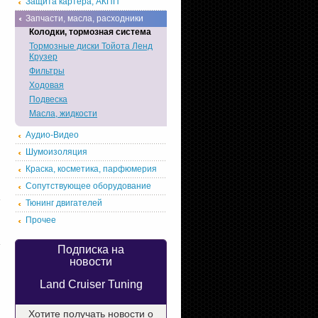
Защита картера, АКПП
Запчасти, масла, расходники
Колодки, тормозная система
Тормозные диски Тойота Ленд
Крузер
Фильтры
Ходовая
Подвеска
Масла, жидкости
Аудио-Видео
Шумоизоляция
Краска, косметика, парфюмерия
Сопутствующее оборудование
Тюнинг двигателей
Прочее
Подписка на
новости
Land Cruiser Tuning
Хотите получать новости о