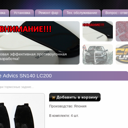
вка
Установка
Ремонт фар
Тех. обслуживание
Вопрос - отве
овая эффективная противоугонная
АСПРОДАЖА ТЮНИНГА! Сливаем
азработка!
статки!
е Advics SN140 LC200
ки тормозные задние...
Добавить в корзину
Производство: Япония
В комплекте: 4 шт.