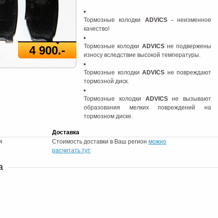
Тормозные колодки
ADVICS -
неизменное
качество!
Тормозные колодки
ADVICS
не подвержены
4 900.-
износу вследствие высокой температуры.
Тормозные колодки
ADVICS
не повреждают
тормозной диск.
Тормозные колодки
ADVICS
не вызывают
образования мелких повреждений на
тормозном диске.
Доставка
я
Стоимость доставки в Ваш регион
можно
расчитать тут
а