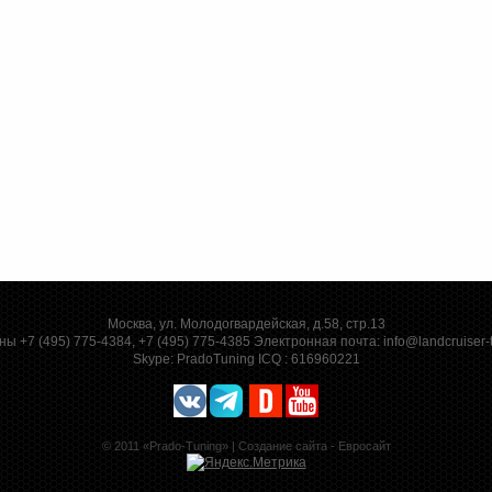
Москва, ул. Молодогвардейская, д.58, стр.13
ы +7 (495) 775-4384, +7 (495) 775-4385 Электронная почта:
info@landcruiser-
Skype:
PradoTuning
ICQ :
616960221
© 2011 «Prado-Tuning» |
Создание сайта - Евросайт