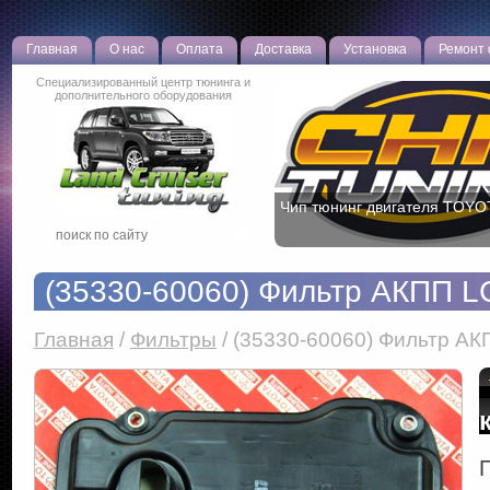
Главная
О нас
Оплата
Доставка
Установка
Ремонт
Специализированный центр тюнинга и
дополнительного оборудования
Чип тюнинг двигателя TOYO
(35330-60060) Фильтр АКПП LC
Главная
/
Фильтры
/
(35330-60060) Фильтр АКП