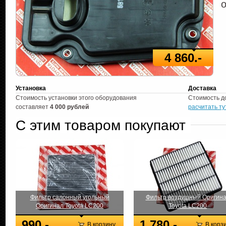
4 860.-
Установка
Доставка
Стоимость установки этого оборудования
Стоимость д
составляет
4 000 рублей
расчитать ту
С этим товаром покупают
Фильтр салонный угольный
Фильтр воздушный Оригин
Оригинал Toyota LC200
Toyota LC200
990.-
1 780.-
В корзину
В корз