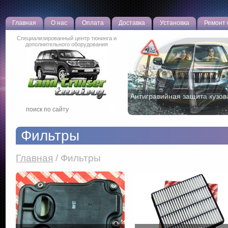
Главная
О нас
Оплата
Доставка
Установка
Ремонт
Специализированный центр тюнинга и
дополнительного оборудования
Чип тюнинг двигателя TOYO
Фильтры
Главная
/
Фильтры