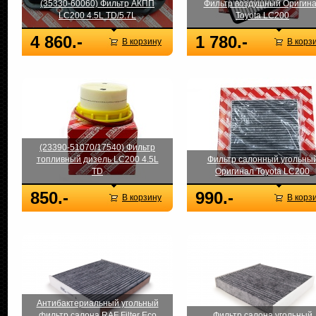
(35330-60060) Фильтр АКПП
Фильтр воздушный Оригин
LC200 4.5L TD/5.7L
Toyota LC200
4 860.-
1 780.-
В корзину
В корз
(23390-51070/17540) Фильтр
топливный дизель LC200 4.5L
Фильтр салонный угольны
TD
Оригинал Toyota LC200
850.-
990.-
В корзину
В корз
Антибактериальный угольный
фильтр салона RAF Filter Eco
Фильтр салона угольный