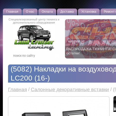
Главная
О нас
Оплата
Доставка
Установка
Ремонт
Специализированный центр тюнинга и
дополнительного оборудования
РАСПРОДАЖА ТЮНИНГА! С
остатки!
(5082) Накладки на воздухов
LC200 (16-)
Главная
/
Салонные декоративные вставки
/
(