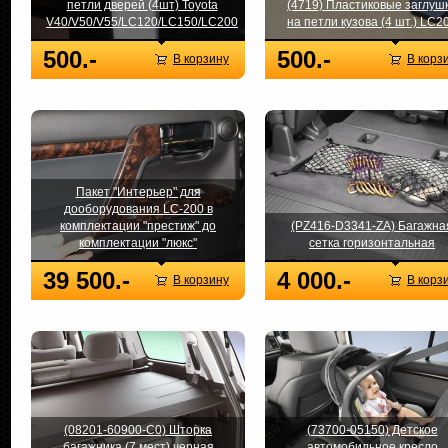
петли дверей (4шт) Toyota
(4719) Пластиковые заглуш
V40/V50/V55/LC120/LC150/LC200
на петли кузова (4 шт.) LC2
500.-
500.-
В корзину
В корз
Пакет "Интерьер" для
дооборудования LC-200 в
комплектации "престиж" до
(PZ416-D3341-ZA) Багажна
комплектации "люкс"
сетка горизонтальная
39 500.-
4 000.-
В корзину
В корз
(08201-60900-C0) Шторка
(73700-05150) Детское
багажника (7 мест) черная
автомобильное кресло