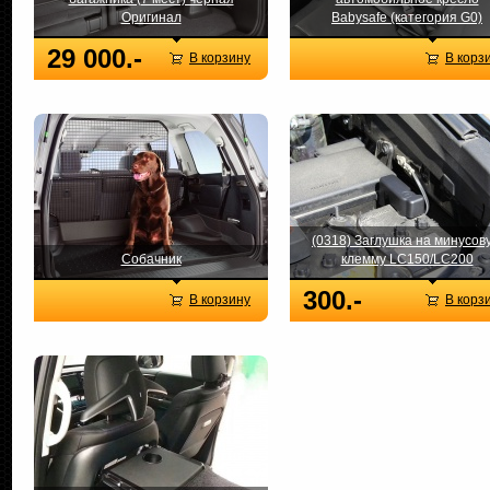
Оригинал
Babysafe (категория G0)
29 000.-
В корзину
В корз
(0318) Заглушка на минусов
Собачник
клемму LC150/LC200
300.-
В корзину
В корз