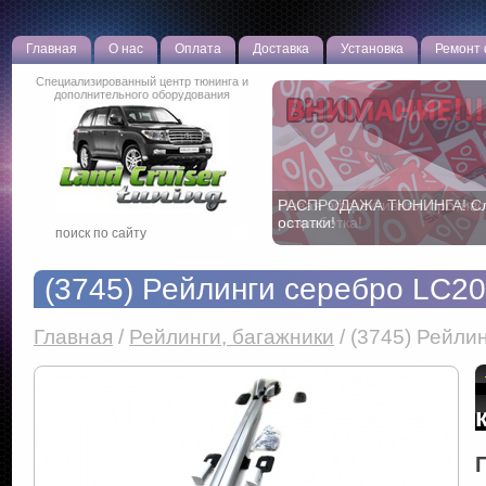
Главная
О нас
Оплата
Доставка
Установка
Ремонт
Специализированный центр тюнинга и
дополнительного оборудования
РАСПРОДАЖА ТЮНИНГА! С
остатки!
(3745) Рейлинги серебро LC2
Главная
/
Рейлинги, багажники
/
(3745) Рейли