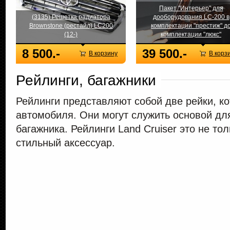
Пакет "Интерьер" для
(3135) Решетка радиатора
дооборудования LC-200 в
Brownstone (рестайл) LC200
комплектации "престиж" д
(12-)
комплектации "люкс"
8 500.-
39 500.-
В корзину
В корз
Рейлинги, багажники
Рейлинги представляют собой две рейки, к
автомобиля. Они могут служить основой дл
багажника. Рейлинги Land Cruiser это не то
стильный аксессуар.