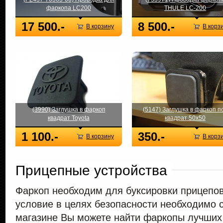
фаркопа LC200
THULE LC-200
17 500.-
8 500.-
В корзину
В корз
(3990) Заглушка в фаркоп
(5147) Заглушка в фаркоп п
квадрат Toyota
квадрат 50х50
1 100.-
350.-
В корзину
В корз
Прицепные устройства
Фаркоп необходим для буксировки прицепов 
условие в целях безопасности необходимо 
магазине Вы можете найти фаркопы лучших 