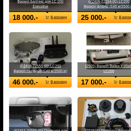
Фаркоп Балтекс для LC 200
(PZ408-72554-00) LC200
Executive
Фаркоп фланц. (140 кг/3500 к
18 000.-
25 000.-
В корзину
В корз
(PZ408-72555-00) LC200
(2505) Фаркоп Baltex Y-20a
Фаркоп съемный (140 кг/3500 кг)
LC200
46 000.-
17 000.-
В корзину
В корз
(PZ457-70565-00) Проводка для
(753971) Проводка фаркоп