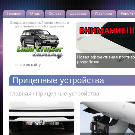
Главная
О нас
Оплата
Доставка
Установка
Ремонт
Специализированный центр тюнинга и
дополнительного оборудования
Новая эффективная противо
разработка!
Прицепные устройства
Главная
/
Прицепные устройства