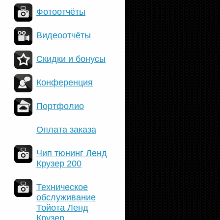
Фотоотчёты
Видеоотчёты
Скидки и бонусы
Конференция
Портфолио
Оплата заказа
Чип тюнинг Ленд
Крузер 200
Техническое
обслуживание
Тойота Ленд
Крузер