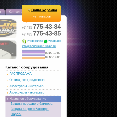
Ваша корзина
т
Контакты
нет товаров
775-43-84
+7 495
775-43-85
+7 495
PradoTuning
Whatsapp
info@landcruiser-tuning.ru
09:00-19:00
09:00-19:00
Каталог оборудования
РАСПРОДАЖА
Оптика, свет, подсветка
Аксессуары - интерьер
Аксессуары - экстерьер
Навесное оборудование
Защита переднего бампера
Защита заднего бампера
Пороги