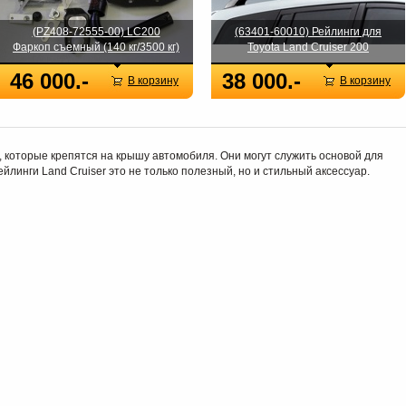
(PZ408-72555-00) LC200
(63401-60010) Рейлинги для
Фаркоп съемный (140 кг/3500 кг)
Toyota Land Cruiser 200
46 000.-
38 000.-
В корзину
В корзину
, которые крепятся на крышу автомобиля. Они могут служить основой для
йлинги Land Cruiser это не только полезный, но и стильный аксессуар.