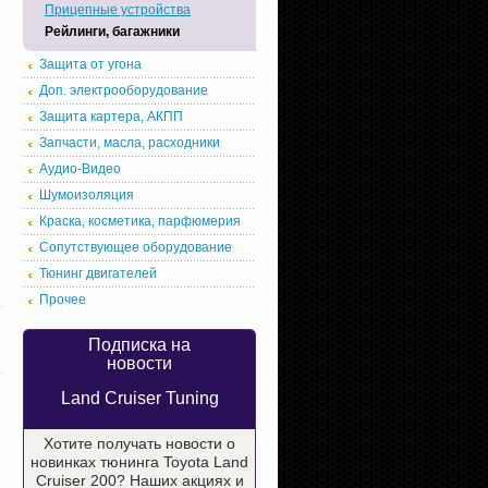
Прицепные устройства
Рейлинги, багажники
Защита от угона
Доп. электрооборудование
Защита картера, АКПП
Запчасти, масла, расходники
Аудио-Видео
Шумоизоляция
Краска, косметика, парфюмерия
Сопутствующее оборудование
Тюнинг двигателей
Прочее
Подписка на
новости
Land Cruiser Tuning
Хотите получать новости о
новинках тюнинга Toyota Land
Cruiser 200? Наших акциях и