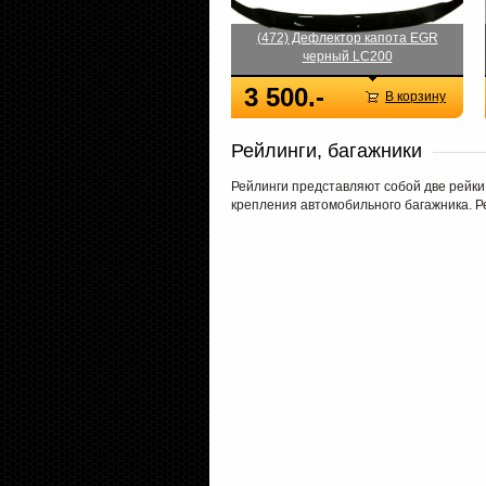
(472) Дефлектор капота EGR
черный LC200
3 500.-
В корзину
Рейлинги, багажники
Рейлинги представляют собой две рейки
крепления автомобильного багажника. Ре