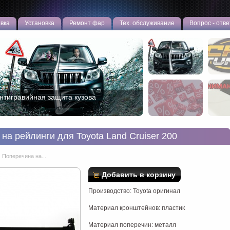
вка
Установка
Ремонт фар
Тех. обслуживание
Вопрос - отве
ип тюнинг двигателя TOYOTA и LEXUS
на рейлинги для Toyota Land Cruiser 200
 Поперечина на...
Добавить в корзину
Производство: Toyota оригинал
Материал кронштейнов: пластик
Материал поперечин: металл