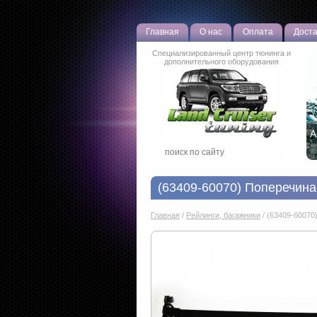
Главная
О нас
Оплата
Доста
Специализированный центр тюнинга и
дополнительного оборудования
Ч
(63409-60070) Поперечина 
Главная
/
Рейлинги, багажники
/
(63409-60070)