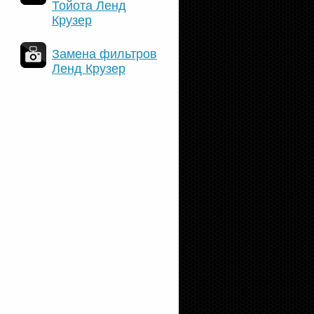
Тойота Ленд
Крузер
Замена фильтров
Ленд Крузер