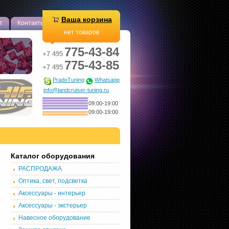
Ваша корзина
т
Контакты
нет товаров
775-43-84
+7 495
775-43-85
+7 495
PradoTuning
Whatsapp
info@landcruiser-tuning.ru
09:00-19:00
09:00-19:00
Каталог оборудования
РАСПРОДАЖА
Оптика, свет, подсветка
Аксессуары - интерьер
Аксессуары - экстерьер
Навесное оборудование