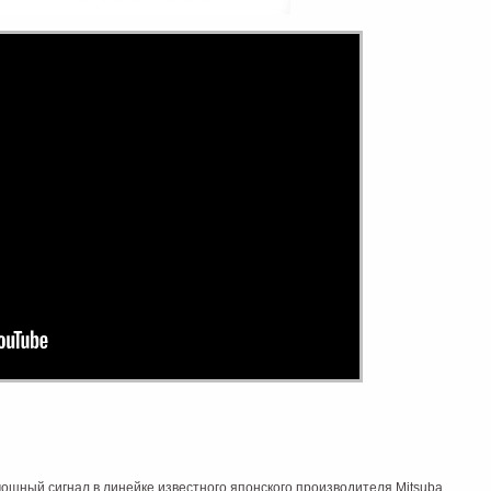
мощный сигнал в линейке известного японского производителя Mitsuba.