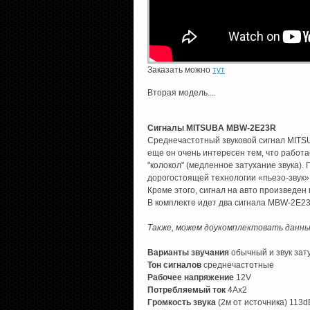
Заказать можно
тут
Вторая модель....
Сигналы MITSUBA MBW-2E23R
Среднечастотный звуковой сигнал MITS
еще он очень интересен тем, что работа
"колокол" (медленное затухание звука).
дорогостоящей технологии «пьезо-звук»
Кроме этого, сигнал на авто произведен 
В комплекте идет два сигнала MBW-2E23
Также, можем доукомплектовать данн
Варианты звучания
обычный и звук зат
Тон сигналов
среднечастотные
Рабочее напряжение
12V
Потребляемый ток
4Aх2
Громкость звука
(2м от источника) 113d