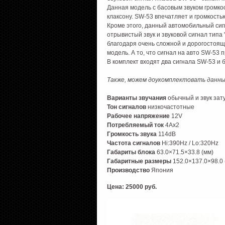
Данная модель с басовым звуком громко
клаксону. SW-53 впечатляет и громкость
Кроме этого, данный автомобильный сиг
отрывистый звук и звуковой сигнал типа
благодаря очень сложной и дорогостоящ
модель. А то, что сигнал на авто SW-53 
В комплект входят два сигнала SW-53 и
Также, можем доукомплектовать данн
Варианты звучания
обычный и звук зат
Тон сигналов
низкочастотные
Рабочее напряжение
12V
Потребляемый ток
4Aх2
Громкость звука
114dB
Частота сигналов
Hi:390Hz / Lo:320Hz
Габариты блока
63.0×71.5×33.8 (мм)
Габаритные размеры
152.0×137.0×98.0 
Производство
Япония
Цена: 25000 руб.