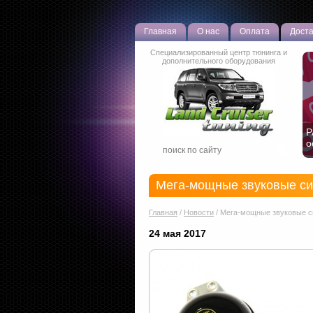
Главная
О нас
Оплата
Доста
Специализированный центр тюнинга и
дополнительного оборудования
Р
о
Мега-мощные звуковые с
Главная
/
Новости
/
Мега-мощные звуковые с
24 мая 2017