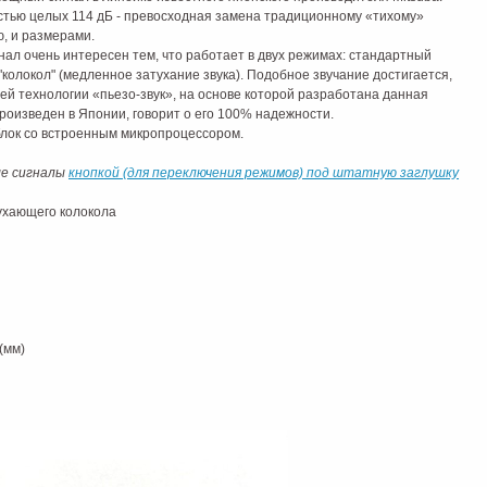
стью целых 114 дБ - превосходная замена традиционному «тихому»
ю, и размерами.
нал очень интересен тем, что работает в двух режимах: стандартный
 "колокол" (медленное затухание звука). Подобное звучание достигается,
ей технологии «пьезо-звук», на основе которой разработана данная
произведен в Японии, говорит о его 100% надежности.
 блок со встроенным микропроцессором.
ые сигналы
кнопкой (для переключения режимов) под штатную заглушку
ухающего колокола
(мм)