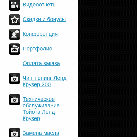
Видеоотчёты
Скидки и бонусы
Конференция
Портфолио
Оплата заказа
Чип тюнинг Ленд
Крузер 200
Техническое
обслуживание
Тойота Ленд
Крузер
Замена масла