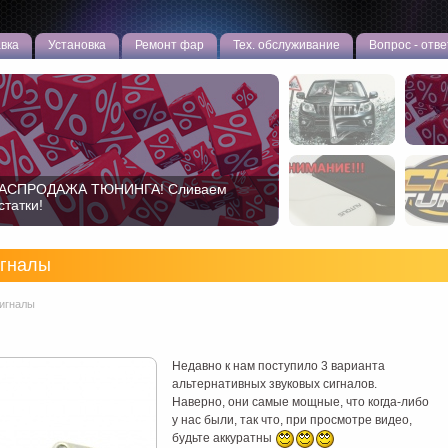
вка
Установка
Ремонт фар
Тех. обслуживание
Вопрос - отве
АСПРОДАЖА ТЮНИНГА! Сливаем
статки!
игналы
игналы
Недавно к нам поступило 3 варианта
альтернативных звуковых сигналов.
Наверно, они самые мощные, что когда-либо
у нас были, так что, при просмотре видео,
будьте аккуратны