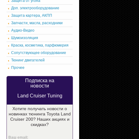
Защита от угона
Доп. электрооборудование
Защита картера, АКПП
Запчасти, масла, расходники
Аудио-Видео
Шумоизоляция
Краска, косметика, парфюмерия
Сопутствующее оборудование
Тюнинг двигателей
Прочее
Подписка на
новости
Land Cruiser Tuning
Хотите получать новости о
новинках тюнинга Toyota Land
Cruiser 200? Наших акциях и
скидках?
Ваш email: