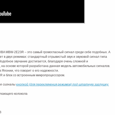
UBA MBW-2E23R – это самый громогласный сигнал среди себе подобных. А
ет в двух режимах: стандартный отрывистый звук и звуковой сигнал типа
 Подобное звучание достигается, благодаря очень сложной и
, на основе которой разработана данная модель автомобильных сигналов.
в Японии, что говорит о его надежности.
R и блок со встроенным микропроцессором.
ые сигналы
кнопкой (для переключения режимов) под штатную заглушку.
ухающего колокола
B