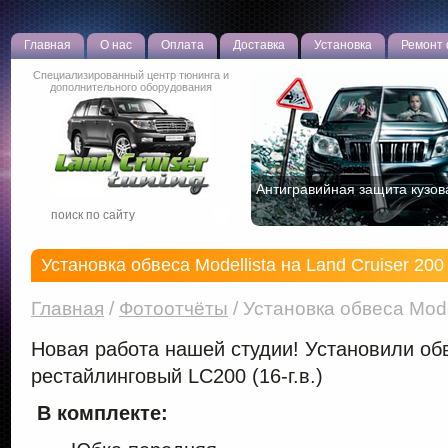
Главная
О нас
Оплата
Доставка
Установка
Ремонт
Специализированный центр тюнинга и
дополнительного оборудования
Антигравийная защита кузов
Установка обвеса Modellista на Land Cruiser 200 (
Главная
/
Фотоотчёты
/
Установка обвеса Model
Новая работа нашей студии! Установили обв
рестайлинговый LC200 (16-г.в.)
В комплекте: