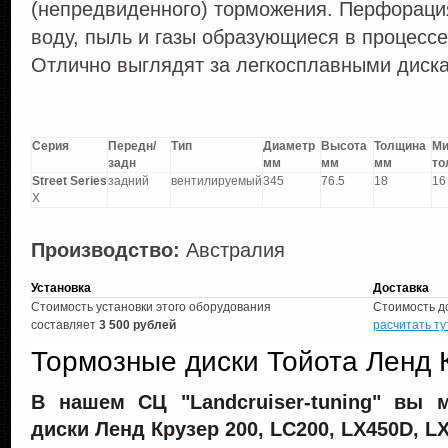
(непредвиденного) торможения. Перфорация
воду, пыль и газы образующиеся в процессе
Отлично выглядят за легкосплавными диска
Серия
Передн/
Тип
Диаметр
Высота
Толщина
Ми
задн
мм
мм
мм
то
Street Series
задний
вентилируемый
345
76.5
18
16
X
Производство:
Австралия
Установка
Доставка
Стоимость установки этого оборудования
Стоимость д
составляет
3 500 рублей
расчитать ту
Тормозные диски Тойота Ленд 
В нашем СЦ "Landcruiser-tuning" вы 
диски Ленд Крузер 200, LC200, LX450D, LX