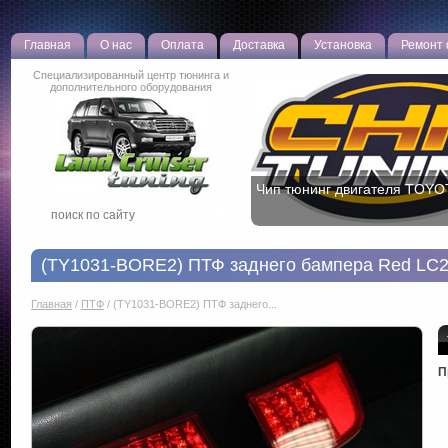
Главная
О нас
Оплата
Доставка
Установка
Ремонт
Специализированный центр тюнинга и
дополнительного оборудования
Чип тюнинг двигателя TOYO
(TY1031-BORE2) ПТФ заднего бампера Red LC
Главная
/
ПТФ
/
(TY1031-BORE2) ПТФ заднего...
П