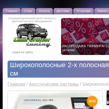
Главная
О нас
Оплата
Доставка
Установка
Ремонт
Специализированный центр тюнинга и
дополнительного оборудования
РАСПРОДАЖА ТЮНИНГА! С
Новая эффективная противо
остатки!
разработка!
Широкополосные 2-х полосная
см
Главная
/
Акустические системы
/
Широкополос
NEW