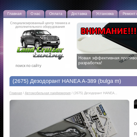
Главная
О нас
Оплата
Доставка
Установка
Ремонт
Специализированный центр тюнинга и
дополнительного оборудования
Новая эффективная противо
разработка!
(2675) Дезодорант HANEA A-389 (bulga m)
Главная
/
Автомобильная парфюмерия
/
(2675) Дезодорант HANEA...
О
П