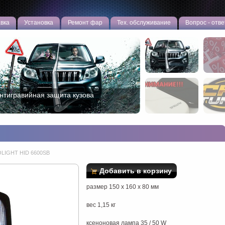
вка
Установка
Ремонт фар
Тех. обслуживание
Вопрос - отве
нтигравийная защита кузова
LIGHT HID 6600SB
Добавить в корзину
размер 150 х 160 х 80 мм
вес 1,15 кг
ксеноновая лампа 35 / 50 W