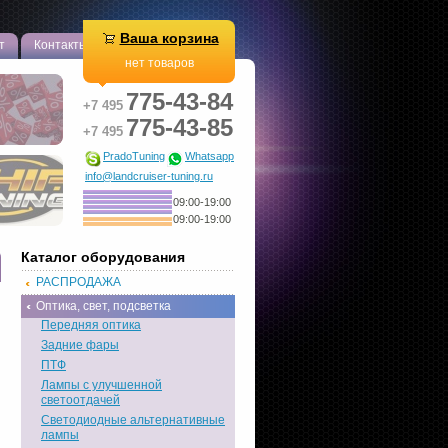
Ваша корзина
т
Контакты
нет товаров
775-43-84
+7 495
775-43-85
+7 495
PradoTuning
Whatsapp
info@landcruiser-tuning.ru
09:00-19:00
09:00-19:00
Каталог оборудования
РАСПРОДАЖА
Оптика, свет, подсветка
Передняя оптика
Задние фары
ПТФ
Лампы с улучшенной
светоотдачей
Светодиодные альтернативные
лампы