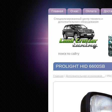
Главная
О нас
Оплата
Доста
Специализированный центр тюнинга и
дополнительного оборудования
А
PROLIGHT HID 6600SB
Главная
/
Дополнительная ксеноновая...
/
PRO