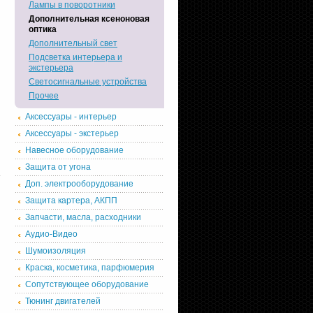
Лампы в поворотники
Дополнительная ксеноновая
оптика
Дополнительный свет
Подсветка интерьера и
экстерьера
Светосигнальные устройства
Прочее
Аксессуары - интерьер
Аксессуары - экстерьер
Навесное оборудование
Защита от угона
Доп. электрооборудование
Защита картера, АКПП
Запчасти, масла, расходники
Аудио-Видео
Шумоизоляция
Краска, косметика, парфюмерия
Сопутствующее оборудование
Тюнинг двигателей