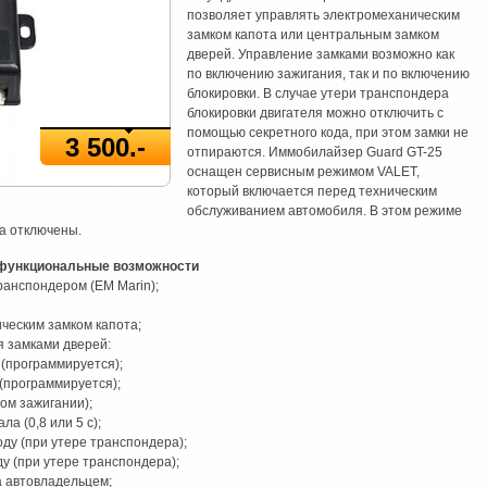
позволяет управлять электромеханическим
замком капота или центральным замком
дверей. Управление замками возможно как
по включению зажигания, так и по включению
блокировки. В случае утери транспондера
блокировки двигателя можно отключить с
помощью секретного кода, при этом замки не
3 500.-
отпираются. Иммобилайзер Guard GT-25
оснащен сервисным режимом VALET,
который включается перед техническим
обслуживанием автомобиля. В этом режиме
а отключены.
 функциональные возможности
анспондером (ЕМ Marin);
ческим замком капота;
я замками дверей:
 (программируется);
(программируется);
ом зажигании);
а (0,8 или 5 с);
ду (при утере транспондера);
у (при утере транспондера);
а автовладельцем;