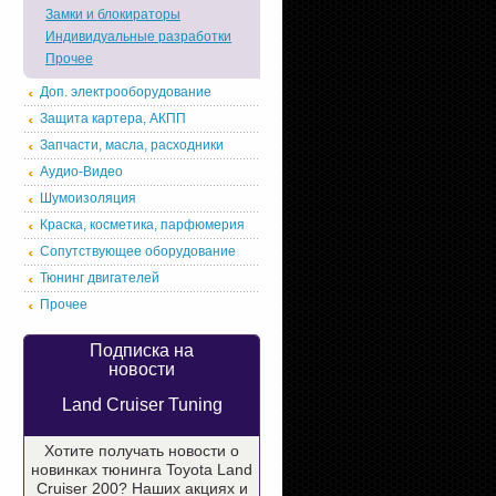
Замки и блокираторы
Индивидуальные разработки
Прочее
Доп. электрооборудование
Защита картера, АКПП
Запчасти, масла, расходники
Аудио-Видео
Шумоизоляция
Краска, косметика, парфюмерия
Сопутствующее оборудование
Тюнинг двигателей
Прочее
Подписка на
новости
Land Cruiser Tuning
Хотите получать новости о
новинках тюнинга Toyota Land
Cruiser 200? Наших акциях и