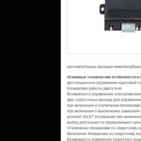
противоугонные функции иммобилайзер
Основные технические особенности и
Дистанционное управление карточкой-тр
Блокировка работы двигателя;
Возможность управления электромехани
Два слаботочных выхода для управлени
при включении и отключении блокировки
при включении и выключении зажигания 
кнопкой VALET (отпирание при включенн
выбор длительности управляющего сигнал
Отключение блокировки по секретному ко
Включение блокировки по секретному код
Возможность изменения секретного код