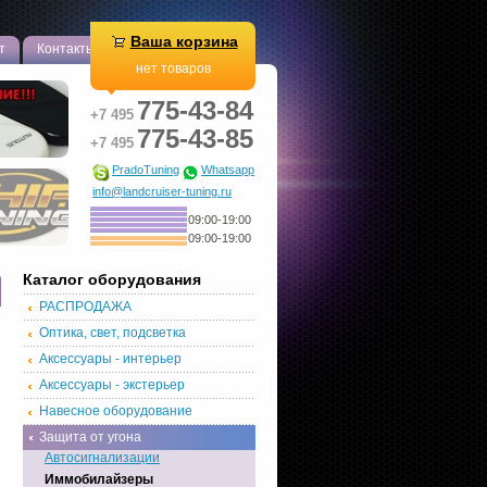
Ваша корзина
т
Контакты
нет товаров
775-43-84
+7 495
775-43-85
+7 495
PradoTuning
Whatsapp
info@landcruiser-tuning.ru
09:00-19:00
09:00-19:00
Каталог оборудования
РАСПРОДАЖА
Оптика, свет, подсветка
Аксессуары - интерьер
Аксессуары - экстерьер
Навесное оборудование
Защита от угона
Автосигнализации
Иммобилайзеры