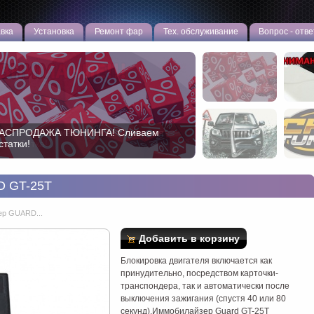
вка
Установка
Ремонт фар
Тех. обслуживание
Вопрос - отве
овая эффективная противоугонная
азработка!
D GT-25T
ер GUARD...
Добавить в корзину
Блокировка двигателя включается как
принудительно, посредством карточки-
транспондера, так и автоматически после
выключения зажигания (спустя 40 или 80
секунд).Иммобилайзер Guard GT-25T