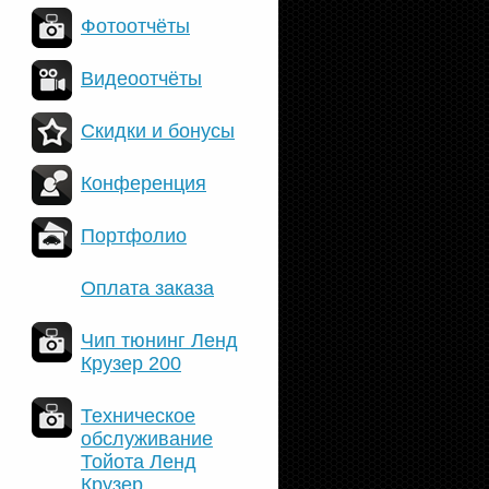
Фотоотчёты
Видеоотчёты
Скидки и бонусы
Конференция
Портфолио
Оплата заказа
Чип тюнинг Ленд
Крузер 200
Техническое
обслуживание
Тойота Ленд
Крузер