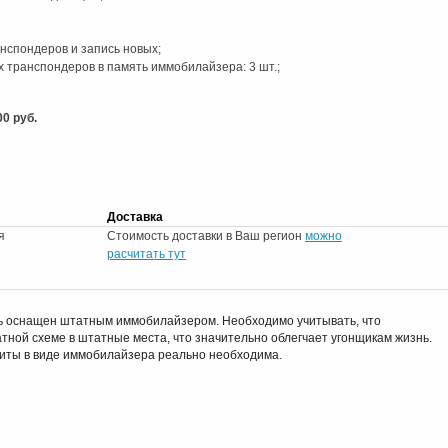
нспондеров и запись новых;
 транспондеров в память иммобилайзера: 3 шт.;
0 руб.
Доставка
я
Стоимость доставки в Ваш регион
можно
расчитать тут
ь оснащен штатным иммобилайзером. Необходимо учитывать, что
тной схеме в штатные места, что значительно облегчает угонщикам жизнь.
иты в виде иммобилайзера реально необходима.