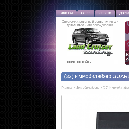
Главная
О нас
Оплата
Доста
Специализированный центр тюнинга и
дополнительного оборудования
Н
р
(32) Иммобилайзер GUAR
Главная
/
Иммобилайзеры
/
(32) Иммобилайз