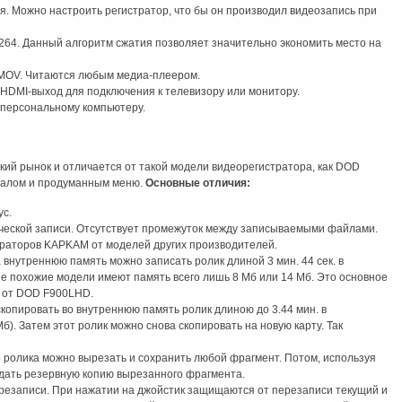
. Можно настроить регистратор, что бы он производил видеозапись при
64. Данный алгоритм сжатия позволяет значительно экономить место на
MOV. Читаются любым медиа-плеером.
 HDMI-выход для подключения к телевизору или монитору.
 персональному компьютеру.
ий рынок и отличается от такой модели видеорегистратора, как DOD
алом и продуманным меню.
Основные отличия:
ус.
ческой записи. Отсутствует промежуток между записываемыми файлами.
траторов KAPKAM от моделей других производителей.
 внутреннюю память можно записать ролик длиной 3 мин. 44 сек. в
е похожие модели имеют память всего лишь 8 Мб или 14 Мб. Это основное
 от DOD F900LHD.
копировать во внутреннюю память ролик длиною до 3.44 мин. в
). Затем этот ролик можно снова скопировать на новую карту. Так
 ролика можно вырезать и сохранить любой фрагмент. Потом, используя
дать резервную копию вырезанного фрагмента.
резаписи. При нажатии на джойстик защищаются от перезаписи текущий и