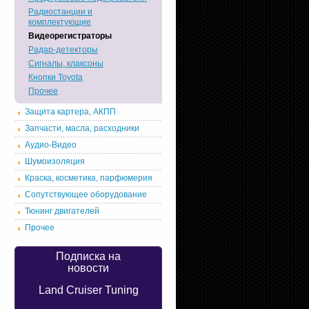
Радиостанции и
комплектующие
Видеорегистраторы
Радар-детекторы
Сигналы, клаксоны
Кнопки Toyota
Прочее
Защита картера, АКПП
Запчасти, масла, расходники
Аудио-Видео
Шумоизоляция
Краска, косметика, парфюмерия
Сопутствующее оборудование
Тюнинг двигателей
Прочее
Подписка на
новости
Land Cruiser Tuning