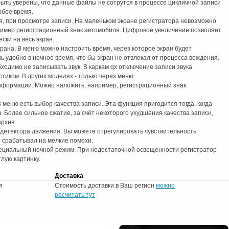
ыть уверены, что данные файлы не сотрутся в процессе цикличной записи
юбое время.
, при просмотре записи. На маленьком экране регистратора невозможно
ример регистрационный знак автомобиля. Цифровое увеличение позволяет
ски на весь экран.
рана. В меню можно настроить время, через которое экран будет
ь удобно в ночное время, что бы экран не отвлекал от процесса вождения.
ходимо не записывать звук. В каркам qx отключение записи звука
стиком. В других моделях - только через меню.
формации. Можно наложить, например, регистрационный знак
В меню есть выбор качества записи. Эта функция пригодится тогда, когда
 Более сильное сжатие, за счёт некоторого ухудшения качества записи,
рхив.
 детектора движения. Вы можете отрегулировать чувствительность
е срабатывал на мелкие помехи.
пециальный ночной режим. При недостаточной освещенности регистратор
лую картинку.
Доставка
я
Стоимость доставки в Ваш регион
можно
расчитать тут