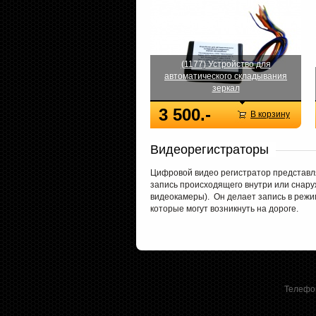
(1177) Устройство для
автоматического складывания
зеркал
3 500.-
В корзину
Видеорегистраторы
Цифровой видео регистратор представля
запись происходящего внутри или снаруж
видеокамеры). Он делает запись в режи
которые могут возникнуть на дороге.
Телефон