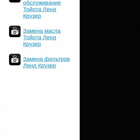
обслуживание
Тойота Ленд
Крузер
Замена масла
Тойота Ленд
Крузер
Замена фильтров
Ленд Крузер