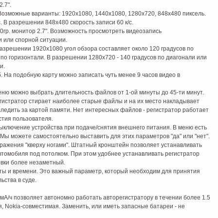
.7".
озможные варианты: 1920х1080, 1440х1080, 1280х720, 848х480 пиксель.
с. В разрешении 848х480 скорость записи 60 к/с.
гр. монитор 2.7". Возможность просмотреть видеозапись
 или спорной ситуации.
азрешении 1920х1080 угол обзора составляет около 120 градусов по
 по горизонтали. В разрешении 1280х720 - 140 градусов по диагонали или
и.
. На подобную карту можно записать чуть менее 9 часов видео в
еню можно выбрать длительность файлов от 1-ой минуты до 45-ти минут.
гистратор стирает наиболее старые файлы и на их место накладывает
ледить за картой памяти. Нет интересных файлов - регистратор работает
стия пользователя.
ыключение устройства при подаче/снятия внешнего питания. В меню есть
Мы можете самостоятельно выставить для этих параметров "да" или "нет".
ражения "кверху ногами". Штатный кронштейн позволяет устанавливать
втомобиля под потолком. При этом удобнее устанавливать регистратор
овки более незаметный.
ты и времени. Это важный параметр, который необходим для принятия
ьства в суде.
мА/ч позволяет автономно работать авторегистратору в течении более 1.5
, Nokia-совместимая. Заменить, или иметь запасные батареи - не