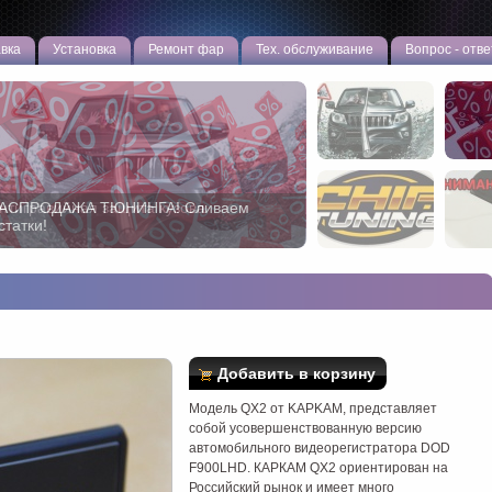
вка
Установка
Ремонт фар
Тех. обслуживание
Вопрос - отве
АСПРОДАЖА ТЮНИНГА! Сливаем
статки!
Добавить в корзину
Модель QX2 от KAPKAM, представляет
собой усовершенствованную версию
автомобильного видеорегистратора DOD
F900LHD. КАРКАМ QX2 ориентирован на
Российский рынок и имеет много