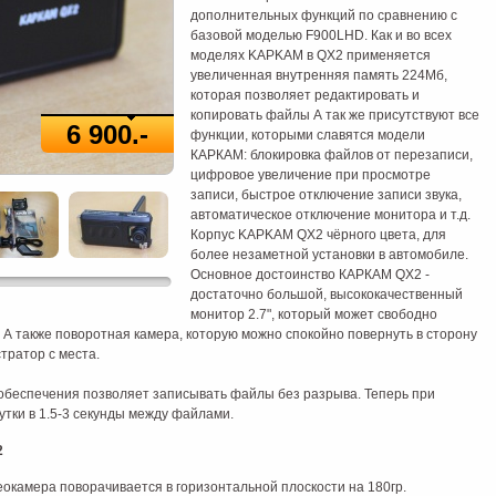
дополнительных функций по сравнению с
базовой моделью F900LHD. Как и во всех
моделях KAPKAM в QX2 применяется
увеличенная внутренняя память 224Mб,
которая позволяет редактировать и
копировать файлы А так же присутствуют все
6 900.-
функции, которыми славятся модели
КАРКАМ: блокировка файлов от перезаписи,
цифровое увеличение при просмотре
записи, быстрое отключение записи звука,
автоматическое отключение монитора и т.д.
Корпус KAPKAM QX2 чёрного цвета, для
более незаметной установки в автомобиле.
Основное достоинство КАРКАМ QX2 -
достаточно большой, высококачественный
монитор 2.7", который может свободно
. А также поворотная камера, которую можно спокойно повернуть в сторону
стратор с места.
обеспечения позволяет записывать файлы без разрыва. Теперь при
утки в 1.5-3 секунды между файлами.
2
камера поворачивается в горизонтальной плоскости на 180гр.