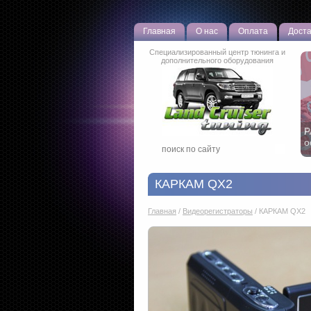
Главная
О нас
Оплата
Доста
Специализированный центр тюнинга и
дополнительного оборудования
Р
о
КАРКАМ QX2
Главная
/
Видеорегистраторы
/
КАРКАМ QX2