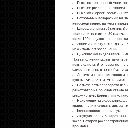
Высококачественный монитор 2
Высокое разрешение записи. В
Высокая скорость записи 30 к/
Встроенный поворотный на 360
непосредственно на месте аварии
Широкоугольный объектив. В р
диагонали, или около 80 градусов
около 100 градусов по горизонтал
Запись на карту SDHC до 32 Гб
максимальном разрешении.
Циклическая видеозапись. В м
При заполнении карты памяти ре
новые файлы. Это позволяет не с
самостоятельно и не требует уча
Автоматическое включение и в
пункты "АВТОВКЛ" и "АВТОВЫКЛ". 
Возможность переворота изоб
регистратор на лобовом стекле а
кверху ногами. Данный тип устан
Наложение на видеозапись да
видеозаписи в качестве доказател
Качественная запись звука.
Аккумуляторная батарея 1000 
часов. Батарея распространённая
проблема.