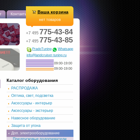
Ваша корзина
т
Контакты
нет товаров
775-43-84
+7 495
775-43-85
+7 495
PradoTuning
Whatsapp
info@landcruiser-tuning.ru
09:00-19:00
09:00-19:00
Каталог оборудования
РАСПРОДАЖА
Оптика, свет, подсветка
Аксессуары - интерьер
Аксессуары - экстерьер
Навесное оборудование
Защита от угона
Доп. электрооборудование
Предпусковые подогреватели