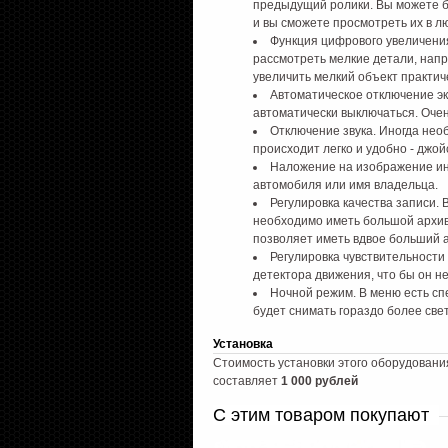
предыдущий ролики. Вы можете б
и вы сможете просмотреть их в л
Функция цифрового увеличения
рассмотреть мелкие детали, нап
увеличить мелкий объект практиче
Автоматическое отключение эк
автоматически выключаться. Очен
Отключение звука. Иногда необ
происходит легко и удобно - джой
Наложение на изображение ин
автомобиля или имя владельца.
Регулировка качества записи. 
необходимо иметь большой архив.
позволяет иметь вдвое больший а
Регулировка чувствительности
детектора движения, что бы он н
Ночной режим. В меню есть с
будет снимать гораздо более свет
Установка
Стоимость установки этого оборудовани
составляет
1 000 рублей
С этим товаром покупают