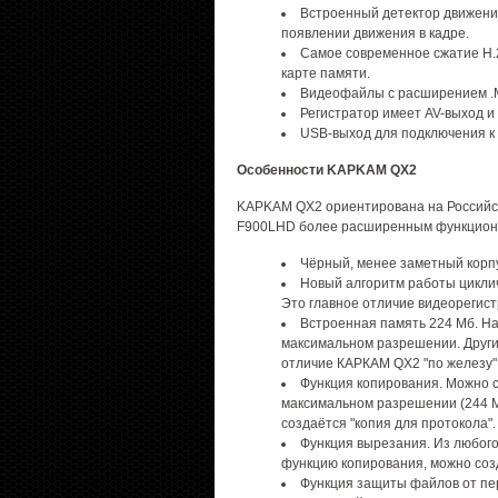
Встроенный детектор движения
появлении движения в кадре.
Самое современное сжатие Н.2
карте памяти.
Видеофайлы с расширением .
Регистратор имеет AV-выход и
USB-выход для подключения к
Особенности KAPKAM QX2
KAPKAM QX2 ориентирована на Российск
F900LHD более расширенным функцион
Чёрный, менее заметный корп
Новый алгоритм работы цикли
Это главное отличие видеорегис
Встроенная память 224 Мб. На
максимальном разрешении. Други
отличие КАРКАМ QX2 "по железу"
Функция копирования. Можно с
максимальном разрешении (244 Мб
создаётся "копия для протокола".
Функция вырезания. Из любого
функцию копирования, можно соз
Функция защиты файлов от пе