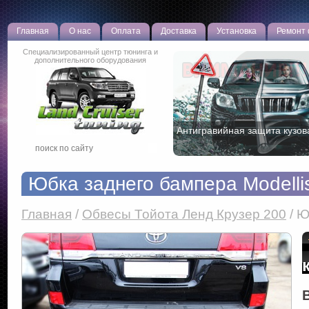
Главная
О нас
Оплата
Доставка
Установка
Ремонт
Специализированный центр тюнинга и
дополнительного оборудования
Новая эффективная противо
разработка!
Юбка заднего бампера Modellis
Главная
/
Обвесы Тойота Ленд Крузер 200
/
Ю