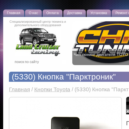
Главная
О нас
Оплата
Доставка
Установка
Ремонт
Специализированный центр тюнинга и
дополнительного оборудования
Чип тюнинг двигателя TOYO
(5330) Кнопка "Парктроник"
Главная
/
Кнопки Toyota
/
(5330) Кнопка "Парк